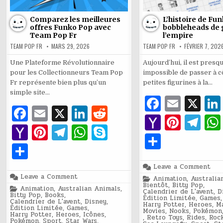
Comparez les meilleures
L’histoire de Fun
offres Funko Pop avec
bobbleheads de 
Team Pop Fr
l’empire
TEAM POP FR
MARS 29, 2026
TEAM POP FR
FÉVRIER 7, 202
Une Plateforme Révolutionnaire
Aujourd’hui, il est presq
pour les Collectionneurs Team Pop
impossible de passer à c
Fr représente bien plus qu’un
petites figurines à la…
simple site…
F
E
X
F
E
X
Li
R
a
m
Y
Pi
T
a
m
n
e
Y
Pi
T
W
S
c
ai
a
n
el
P
c
ai
k
d
a
n
el
h
k
P
e
l
h
te
e
ar
e
l
e
di
h
te
e
at
y
ar
b
o
re
g
on
Leave a Comment
ta
b
dI
t
L’hi
o
re
g
s
p
on
Leave a Comment
Posted
ta
Animation
o
,
Australia
de
o
st
ra
Comparez
in
g
Bientôt
,
Bitty Pop
,
Fun
Posted
Animation
o
,
Australian Animals
n
,
les
o
st
ra
A
e
Calendrier de L'avent
,
D
:
in
g
o
Bitty Pop
,
Books
,
meilleures
M
m
Édition Limitée
,
Games
,
des
er
Calendrier de L'avent
,
Disney
,
offres
o
Harry Potter
,
Heroes
,
Ma
bob
M
m
p
Édition Limitée
,
Games
,
Funko
er
k
Movies
,
Nooks
,
Pokémon
de
ai
Harry Potter
,
Heroes
,
Icônes
,
Pop
,
Retro Toys
,
Rides
,
Roc
gar
Pokémon
,
Sport
,
Star Wars
,
avec