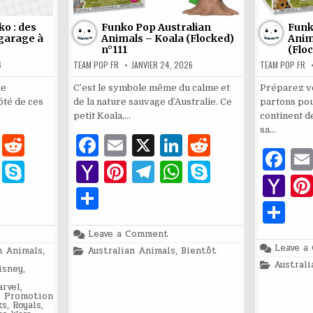
ko : des
Funko Pop Australian
Funk
garage à
Animals – Koala (Flocked)
Anim
n°111
(Flo
6
TEAM POP FR
JANVIER 24, 2026
TEAM POP FR
ue
C’est le symbole même du calme et
Préparez v
ôté de ces
de la nature sauvage d’Australie. Ce
partons pou
petit Koala,…
continent d
sa…
Li
R
F
E
X
Li
R
F
n
e
a
m
n
e
W
S
Y
Pi
T
W
S
a
Y
k
d
c
ai
k
d
h
k
a
n
el
h
k
P
c
a
e
di
e
l
e
di
P
at
y
h
te
e
at
y
ar
e
h
dI
t
b
dI
t
ar
s
p
o
re
g
s
p
on
Leave a Comment
ta
stoire
Funko
b
o
Leave a
Posted
n Animals
n
,
Australian Animals
o
,
Bientôt
n
ta
Pop
A
e
o
st
ra
A
e
in
g
ko
Australian
Posted
Australi
o
isney
,
o
Animals
o
in
g
p
M
m
p
–
er
rvel
,
o
bleheads
Koala
M
k
er
,
Promotion
(Flocked)
p
ai
p
ks
,
Royals
,
age
n°111