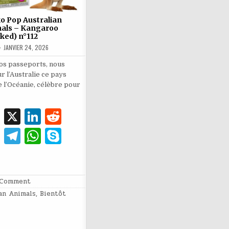
o Pop Australian
als – Kangaroo
cked) n°112
JANVIER 24, 2026
os passeports, nous
r l’Australie ce pays
e l’Océanie, célèbre pour
E
X
Li
R
m
n
e
Pi
T
W
S
ai
k
d
n
el
h
k
l
e
di
te
e
at
y
dI
t
re
g
s
p
on
 Comment
Funko
an Animals
,
Bientôt
n
Pop
st
ra
A
e
Australian
Animals
m
p
–
Kangaroo
(Flocked)