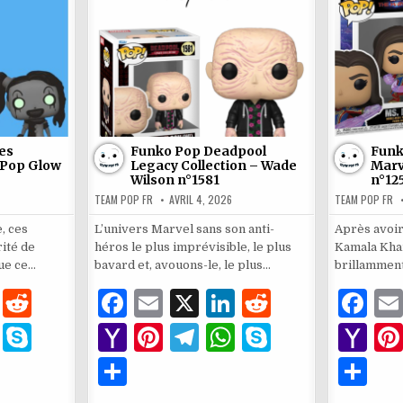
k
ai
rpion
Spider-
l
628
Man
n°1630
l
es
Funko Pop Deadpool
Funk
 Pop Glow
Legacy Collection – Wade
Marv
Wilson n°1581
n°12
TEAM POP FR
AVRIL 4, 2026
TEAM POP FR
, ces
L’univers Marvel sans son anti-
Après avoir 
rité de
héros le plus imprévisible, le plus
Kamala Khan
que ce…
bavard et, avouons-le, le plus…
brillamment
Li
R
F
E
X
Li
R
F
n
e
a
m
n
e
a
W
S
Y
Pi
T
W
S
Y
k
d
c
ai
k
d
c
h
k
a
n
el
h
k
a
P
P
e
di
e
l
e
di
e
at
y
h
te
e
at
y
h
ar
ar