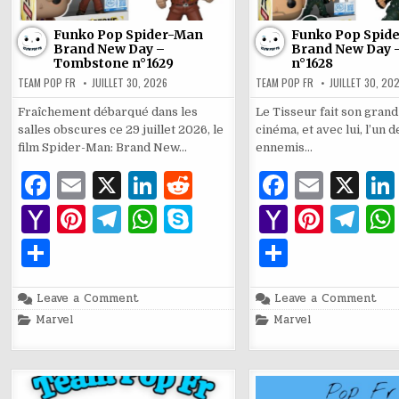
Funko Pop Spider-Man
Funko Pop Spid
Brand New Day –
Brand New Day –
Tombstone n°1629
n°1628
TEAM POP FR
JUILLET 30, 2026
TEAM POP FR
JUILLET 30, 20
Fraîchement débarqué dans les
Le Tisseur fait son grand
salles obscures ce 29 juillet 2026, le
cinéma, et avec lui, l’un d
film Spider-Man: Brand New…
ennemis…
F
E
X
Li
R
F
E
X
a
m
n
e
a
m
Y
Pi
T
W
S
Y
Pi
T
c
ai
k
d
c
ai
a
n
el
h
k
a
n
el
P
P
e
l
e
di
e
l
h
te
e
at
y
h
te
e
ar
ar
b
dI
t
b
o
re
g
s
p
o
re
g
on
on
Leave a Comment
Leave a Comment
ta
ta
Funko
Fun
Posted
Posted
Marvel
o
n
Marvel
o
Pop
Pop
o
st
ra
A
e
o
st
ra
in
g
in
g
Spider-
Spi
Man
Man
o
o
M
m
p
M
m
Brand
Bra
er
er
New
New
k
k
Day
Day
ai
p
ai
–
–