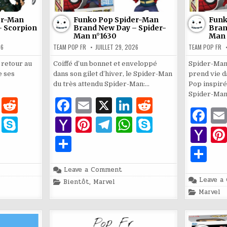
er-Man
Funko Pop Spider-Man
Funk
 Scorpion
Brand New Day – Spider-
Bran
Man n°1630
Man 
26
TEAM POP FR
JUILLET 29, 2026
TEAM POP FR
 retour au
Coiffé d’un bonnet et enveloppé
Spider-Man
e ses
dans son gilet d’hiver, le Spider-Man
prend vie d
du très attendu Spider-Man:…
Pop inspiré
Spider-Man
Li
R
F
E
X
Li
R
F
n
e
a
m
n
e
W
S
Y
Pi
T
W
S
a
Y
k
d
c
ai
k
d
h
k
a
n
el
h
k
P
c
a
e
di
e
l
e
di
P
at
y
h
te
e
at
y
ar
e
h
dI
t
b
dI
t
ar
s
p
o
re
g
s
p
on
Leave a Comment
ta
ko
Funko
b
o
Leave a
Posted
n
Bientôt
o
,
Marvel
n
ta
Pop
A
e
o
st
ra
A
e
in
g
der-
Spider-
Posted
Marvel
o
o
Man
o
in
g
p
M
m
p
nd
Brand
er
o
New
M
k
er
Day
p
ai
p
–