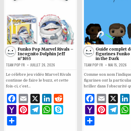
Tombstone
Sco
l
l
n°1629
n°1
Funko Pop Marvel Rivals –
Guide complet d
Incognito Dolphin Jeff
figurines Funko
n°1653
in the Dark
TEAM POP FR
JUILLET 26, 2026
TEAM POP FR
MAI 15, 2026
Le célèbre jeu vidéo Marvel Rivals
Comme son nom l’indique
continue de faire le buzz, et cette
figurines ont la particula
fois-ci, c’est…
briller dans l’obscurité 
F
E
X
Li
R
F
E
X
a
m
n
e
a
m
Y
Pi
T
W
S
Y
Pi
T
c
ai
k
d
c
ai
a
n
el
h
k
a
n
el
P
P
e
l
e
di
e
l
h
te
e
at
y
h
te
e
ar
ar