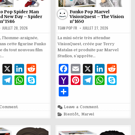
o Pop Spider Man
Funko Pop Marvel
d New Day – Spider
VisionQuest – The Vision
n°1586
n°1650
JUILLET 28, 2026
TEAM POP FR
JUILLET 27, 2026
, l’homme-araignée,
La mini-série très attendue
ans cette figurine Funko
VisionQuest, créée par Terry
e du tout nouveau film
Matalas et produite par Marvel
:…
Studios, s’apprête…
E
X
Li
R
F
E
X
Li
R
m
n
e
a
m
n
e
Pi
T
W
S
Y
Pi
T
W
S
ai
k
d
c
ai
k
d
n
el
h
k
a
n
el
h
k
P
l
e
di
e
l
e
di
te
e
at
y
h
te
e
at
y
ar
dI
t
b
dI
t
re
g
s
p
o
re
g
s
p
on
on
 Comment
Leave a Comment
ta
Funko
Funko
Posted
n
Bientôt
o
,
Marvel
n
Pop
Pop
st
ra
A
e
o
st
ra
A
e
in
g
Spider
Marvel
Man
VisionQuest
o
m
p
M
m
p
Brand
–
er
New
The
Day
Vision