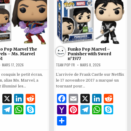
k
p
ai
p
–
n°1650
Spider
l
Man
n°1586
o Pop Marvel The
Funko Pop Marvel –
els – Ms. Marvel
Punisher with Sword
51
n°1577
MARS 17, 2026
TEAM POP FR
MARS 8, 2026
conquis le petit écran,
L’arrivée de Frank Castle sur Netflix
, alias Ms. Marvel, a
le 17 novembre 2017 a marqué un
 illuminé les…
tournant pour…
E
X
Li
R
F
E
X
Li
R
m
n
e
a
m
n
e
Pi
T
W
S
Y
Pi
T
W
S
ai
k
d
c
ai
k
d
n
el
h
k
a
n
el
h
k
P
l
e
di
e
l
e
di
te
e
at
y
h
te
e
at
y
ar