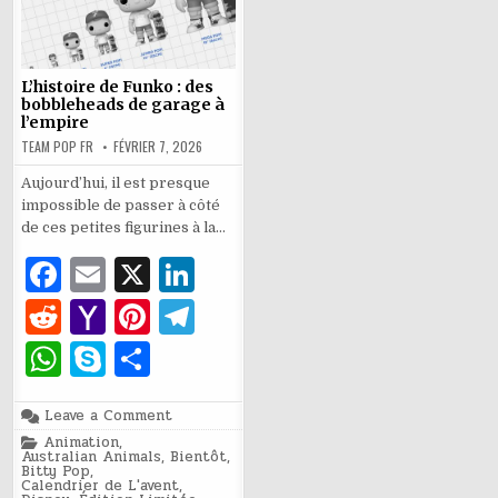
L’histoire de Funko : des
bobbleheads de garage à
l’empire
TEAM POP FR
FÉVRIER 7, 2026
Aujourd’hui, il est presque
impossible de passer à côté
de ces petites figurines à la…
F
E
X
Li
a
m
n
R
Y
Pi
T
c
ai
k
e
a
n
el
W
S
P
e
l
e
d
h
te
e
h
k
ar
b
dI
di
o
re
g
on
Leave a Comment
at
y
ta
L’histoire
Posted
Animation
o
,
n
de
t
o
st
ra
in
s
p
g
Australian Animals
,
Bientôt
,
Funko
Bitty Pop
,
:
o
M
m
Calendrier de L'avent
,
des