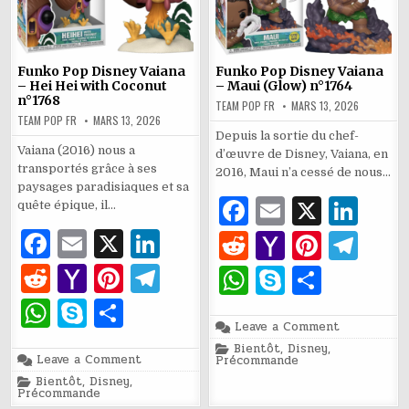
Funko Pop Disney Vaiana
Funko Pop Disney Vaiana
– Hei Hei with Coconut
– Maui (Glow) n°1764
n°1768
TEAM POP FR
MARS 13, 2026
TEAM POP FR
MARS 13, 2026
Depuis la sortie du chef-
Vaiana (2016) nous a
d’œuvre de Disney, Vaiana, en
transportés grâce à ses
2016, Maui n’a cessé de nous…
paysages paradisiaques et sa
F
E
X
Li
quête épique, il…
a
m
n
F
E
X
Li
R
Y
Pi
T
c
ai
k
a
m
n
e
a
n
el
R
Y
Pi
T
W
S
P
e
l
e
c
ai
k
d
h
te
e
e
a
n
el
h
k
ar
W
S
P
b
dI
e
l
e
di
o
re
g
on
Leave a Comment
d
h
te
e
at
y
ta
h
k
ar
Funko
Posted
Bientôt
o
,
Disney
,
n
Pop
b
dI
t
o
st
ra
di
o
re
g
on
Leave a Comment
in
s
p
g
Précommande
Disney
at
y
ta
Funko
Vaiana
o
Posted
Bientôt
o
,
Disney
,
n
Pop
M
m
–
t
o
st
ra
A
e
er
in
s
p
g
Précommande
Disney
Maui
Vaiana
(Glow)