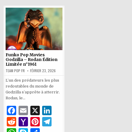
k
o
ai
M
m
–
p
n°1764
A
e
er
Hei
k
Hei
l
ai
p
p
with
Coconut
l
n°1768
p
Funko Pop Movies
Godzilla – Rodan Édition
Limitée n°1961
TEAM POP FR
FÉVRIER 23, 2026
L’un des prédateurs les plus
redoutables du monde de
Godzilla s’apprête à atterrir.
Rodan, le…
F
E
X
Li
a
m
n
R
Y
Pi
T
c
ai
k
e
a
n
el