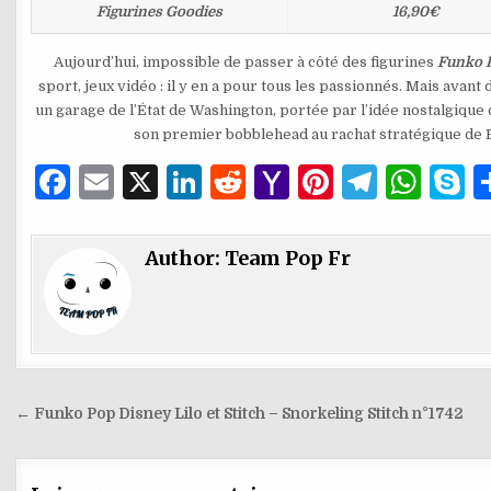
Figurines Goodies
16,90€
Aujourd’hui, impossible de passer à côté des figurines
Funko 
sport, jeux vidéo : il y en a pour tous les passionnés. Mais avant
un garage de l’État de Washington, portée par l’idée nostalgiqu
son premier bobblehead au rachat stratégique de 
F
E
X
Li
R
Y
Pi
T
W
S
a
m
n
e
a
n
el
h
k
c
ai
k
d
h
te
e
at
y
Author:
Team Pop Fr
e
l
e
di
o
re
g
s
p
b
dI
t
o
st
ra
A
e
o
n
M
m
p
o
ai
p
Navigation
← Funko Pop Disney Lilo et Stitch – Snorkeling Stitch n°1742
k
l
de
l’article