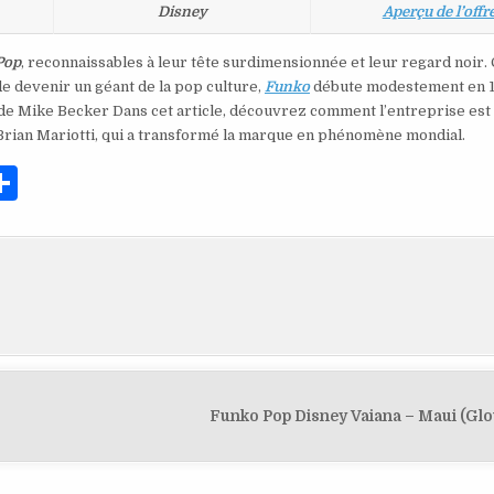
Disney
Aperçu de l’offr
Pop
, reconnaissables à leur tête surdimensionnée et leur regard noir.
 de devenir un géant de la pop culture,
Funko
débute modestement en 1
e de Mike Becker Dans cet article, découvrez comment l’entreprise est
Brian Mariotti, qui a transformé la marque en phénomène mondial.
P
ar
ta
g
er
Funko Pop Disney Vaiana – Maui (Gl