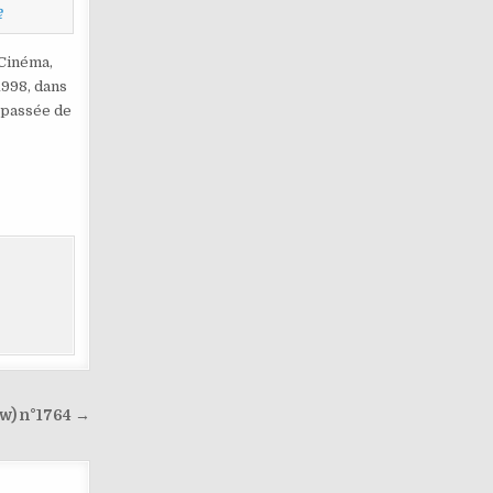
e
 Cinéma,
998, dans
 passée de
ow) n°1764 →