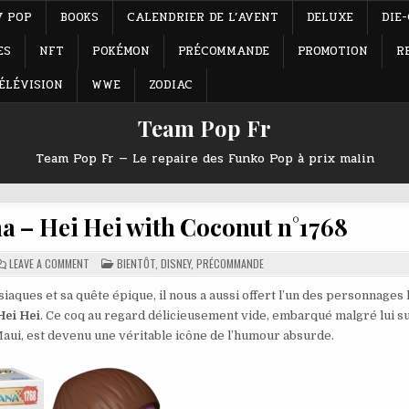
Y POP
BOOKS
CALENDRIER DE L’AVENT
DELUXE
DIE
ES
NFT
POKÉMON
PRÉCOMMANDE
PROMOTION
R
ÉLÉVISION
WWE
ZODIAC
Team Pop Fr
Team Pop Fr — Le repaire des Funko Pop à prix malin
a – Hei Hei with Coconut n°1768
ON
POSTED
LEAVE A COMMENT
BIENTÔT
,
DISNEY
,
PRÉCOMMANDE
FUNKO
IN
POP
DISNEY
aques et sa quête épique, il nous a aussi offert l’un des personnages 
VAIANA
Hei Hei
. Ce coq au regard délicieusement vide, embarqué malgré lui s
–
HEI
aui, est devenu une véritable icône de l’humour absurde.
HEI
WITH
COCONUT
N°1768