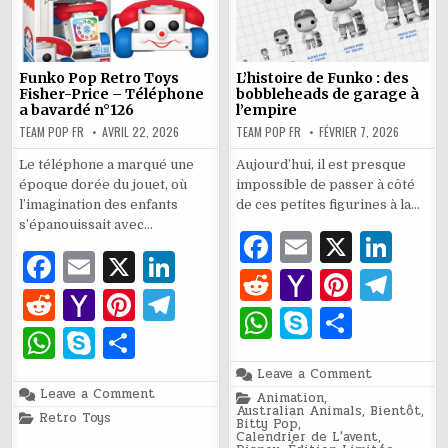
Funko Pop Retro Toys
L’histoire de Funko : des
Fisher-Price – Téléphone
bobbleheads de garage à
a bavardé n°126
l’empire
TEAM POP FR
AVRIL 22, 2026
TEAM POP FR
FÉVRIER 7, 2026
Le téléphone a marqué une
Aujourd’hui, il est presque
époque dorée du jouet, où
impossible de passer à côté
l’imagination des enfants
de ces petites figurines à la…
s’épanouissait avec…
F
E
X
Li
F
E
X
Li
a
m
n
R
Y
Pi
T
a
m
n
R
Y
Pi
T
c
ai
k
e
a
n
el
W
S
P
c
ai
k
e
a
n
el
W
S
P
e
l
e
d
h
te
e
h
k
ar
e
l
e
d
h
te
e
h
k
ar
b
dI
di
o
re
g
on
Leave a Comment
at
y
ta
b
dI
L’histoire
di
o
re
g
on
Leave a Comment
Posted
at
y
ta
Animation
o
,
n
de
t
o
st
ra
Funko
in
s
p
g
Australian Animals
,
Bientôt
,
Funko
Posted
Retro Toys
o
n
Pop
t
o
st
ra
Bitty Pop
,
:
in
s
p
g
o
Retro
M
m
Calendrier de L'avent
,
des
Toys