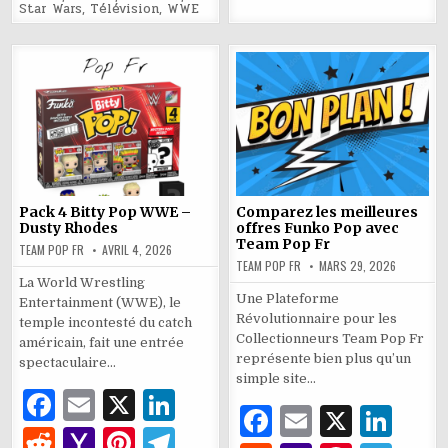
M
m
A
e
er
o
(Glitter)
M
m
Star Wars
,
Télévision
,
WWE
Funko
A
e
er
k
n°214
Pop
ai
p
k
Glow
ai
p
in
l
the
p
l
Dark
p
Pack 4 Bitty Pop WWE –
Comparez les meilleures
Dusty Rhodes
offres Funko Pop avec
Team Pop Fr
TEAM POP FR
AVRIL 4, 2026
TEAM POP FR
MARS 29, 2026
La World Wrestling
Une Plateforme
Entertainment (WWE), le
Révolutionnaire pour les
temple incontesté du catch
Collectionneurs Team Pop Fr
américain, fait une entrée
représente bien plus qu’un
spectaculaire…
simple site…
F
E
X
Li
F
E
X
Li
a
m
n
R
Y
Pi
T