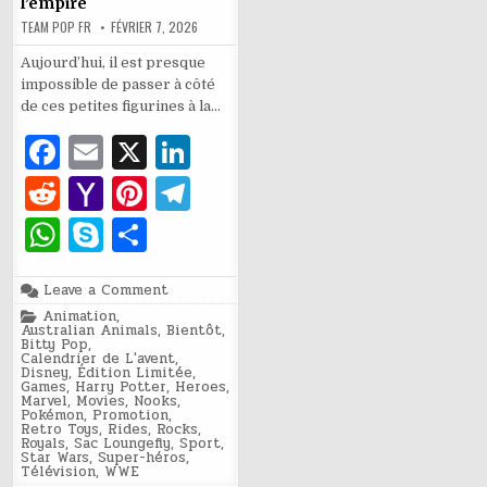
l’empire
TEAM POP FR
FÉVRIER 7, 2026
Aujourd’hui, il est presque
impossible de passer à côté
de ces petites figurines à la…
F
E
X
Li
a
m
n
R
Y
Pi
T
c
ai
k
e
a
n
el
W
S
P
e
l
e
d
h
te
e
h
k
ar
b
dI
di
o
re
g
on
Leave a Comment
at
y
ta
L’histoire
Posted
Animation
o
,
n
de
t
o
st
ra
in
s
p
g
Australian Animals
,
Bientôt
,
Funko
Bitty Pop
,
:
o
M
m
Calendrier de L'avent
,
des
A
e
er
Disney
,
Édition Limitée
,
bobbleheads
k
Games
,
Harry Potter
,
Heroes
,
de
ai
p
Marvel
,
Movies
,
Nooks
,
garage
Pokémon
,
Promotion
,
à
l
Retro Toys
,
Rides
,
Rocks
,
l’empire
p
Royals
,
Sac Loungefly
,
Sport
,
Star Wars
,
Super-héros
,
Télévision
,
WWE