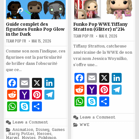
Guide complet des
Funko Pop WWE Tiffany
figurines Funko Pop Glow
Stratton (Glitter) n°214
in the Dark
TEAM POP FR
MAI 8, 2026
TEAM POP FR
MAI 15, 2026
Tiffany Stratton, catcheuse
Comme son nom l’indique, ces
américaine de la WWE de son
figurines ont la particularité
vrai nom Jessica Woynilko,
de briller dans l’obscurité
s’offre une…
que ce…
F
E
X
Li
F
E
X
Li
a
m
n
R
Y
Pi
T
a
m
n
R
Y
Pi
T
c
ai
k
e
a
n
el
W
S
P
c
ai
k
e
a
n
el
W
S
P
e
l
e
d
h
te
e
h
k
ar
e
l
e
d
h
te
e
h
k
ar
b
dI
di
o
re
g
on
Leave a Comment
at
y
ta
b
dI
Funko
di
o
re
g
on
Leave a Comment
at
y
ta
Posted
WWE
o
n
Pop
Guide
t
o
st
ra
in
s
p
g
WWE
Posted
Animation
o
,
Disney
,
Games
n
complet
t
o
st
ra
Tiffany
in
s
p
g
,
Harry Potter
,
Heroes
,
des
o
Stratton
Marvel
,
Movies
,
Pokémon
,
figurines