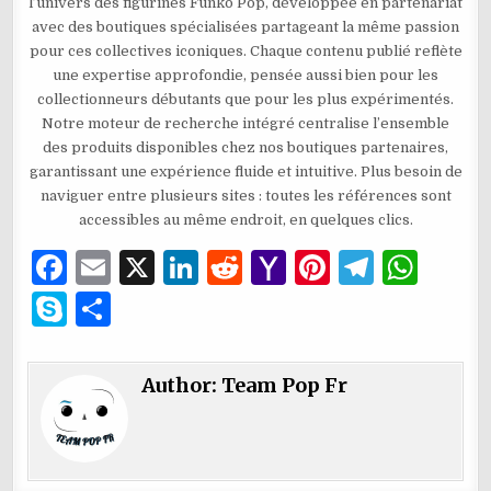
l’univers des figurines Funko Pop, développée en partenariat
avec des boutiques spécialisées partageant la même passion
pour ces collectives iconiques. Chaque contenu publié reflète
une expertise approfondie, pensée aussi bien pour les
collectionneurs débutants que pour les plus expérimentés.
Notre moteur de recherche intégré centralise l’ensemble
des produits disponibles chez nos boutiques partenaires,
garantissant une expérience fluide et intuitive. Plus besoin de
naviguer entre plusieurs sites : toutes les références sont
accessibles au même endroit, en quelques clics.
F
E
X
Li
R
Y
Pi
T
W
a
m
n
e
a
n
el
h
S
P
c
ai
k
d
h
te
e
at
k
ar
e
l
e
di
o
re
g
s
y
ta
Author:
Team Pop Fr
b
dI
t
o
st
ra
A
p
g
o
n
M
m
p
e
er
o
ai
p