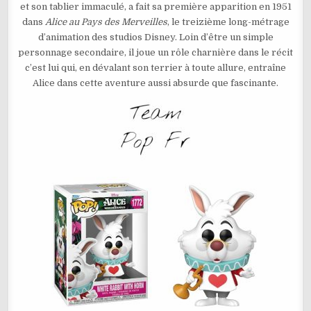
et son tablier immaculé, a fait sa première apparition en 1951
–
WHITE
dans
Alice au Pays des Merveilles
, le treizième long-métrage
RABBIT
WITH
d’animation des studios Disney. Loin d’être un simple
HORN
N°1772
personnage secondaire, il joue un rôle charnière dans le récit
c’est lui qui, en dévalant son terrier à toute allure, entraîne
Alice dans cette aventure aussi absurde que fascinante.