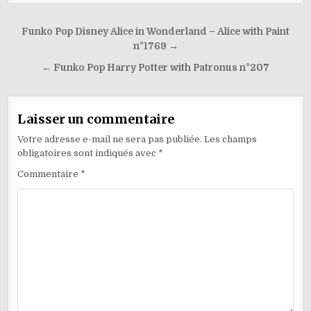
k
l
Navigation
Funko Pop Disney Alice in Wonderland – Alice with Paint
de
n°1769 →
l’article
← Funko Pop Harry Potter with Patronus n°207
Laisser un commentaire
Votre adresse e-mail ne sera pas publiée.
Les champs
obligatoires sont indiqués avec
*
Commentaire
*