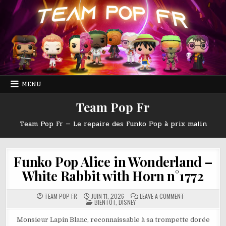
Skip
to
content
MENU
Team Pop Fr
Team Pop Fr — Le repaire des Funko Pop à prix malin
Funko Pop Alice in Wonderland –
White Rabbit with Horn n°1772
ON
TEAM POP FR
JUIN 11, 2026
LEAVE A COMMENT
POSTED
FUNKO
BIENTÔT
,
DISNEY
IN
POP
ALICE
IN
Monsieur Lapin Blanc, reconnaissable à sa trompette dorée
WONDERLAND