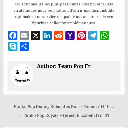
collectionneurs les plus passionnés. Ces partenariats
stratégiques nous permettent d’offrir une disponibilité
optimale et un service de qualité aux amateurs de ces
figurines collector emblématiques.
F
E
X
Li
R
Y
Pi
T
W
a
m
n
e
a
n
el
h
S
P
c
ai
k
d
h
te
e
at
k
ar
e
l
e
di
o
re
g
s
y
ta
Author:
Team Pop Fr
b
dI
t
o
st
ra
A
p
g
o
n
M
m
p
e
er
o
ai
p
k
l
Navigation
Funko Pop Disney Robin des Bois – Robin n°1440 →
de
← Funko Pop Royals – Queen Elizabeth II n°07
l’article