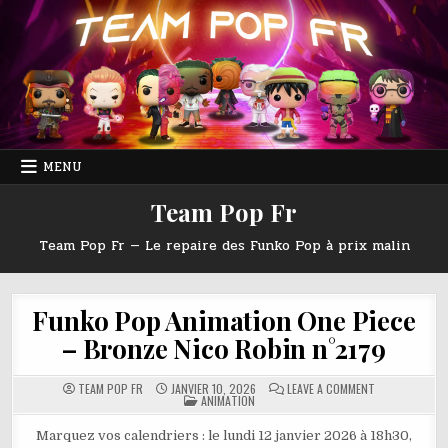
Skip
to
content
MENU
Team Pop Fr
Team Pop Fr — Le repaire des Funko Pop à prix malin
Funko Pop Animation One Piece
– Bronze Nico Robin n°2179
ON
TEAM POP FR
JANVIER 10, 2026
LEAVE A COMMENT
POSTED
FUNKO
ANIMATION
IN
POP
ANIMATION
ONE
Marquez vos calendriers : le lundi 12 janvier 2026 à 18h30,
PIECE