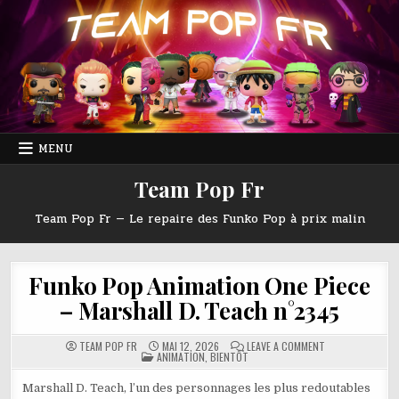
Skip
to
content
MENU
Team Pop Fr
Team Pop Fr — Le repaire des Funko Pop à prix malin
Funko Pop Animation One Piece
– Marshall D. Teach n°2345
ON
TEAM POP FR
MAI 12, 2026
LEAVE A COMMENT
POSTED
FUNKO
ANIMATION
,
BIENTÔT
IN
POP
ANIMATION
ONE
Marshall D. Teach, l’un des personnages les plus redoutables
PIECE