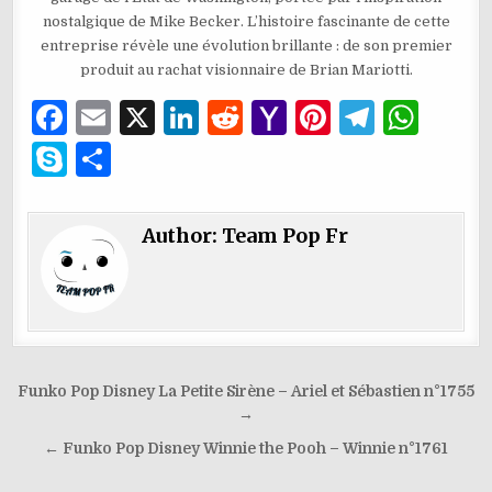
nostalgique de Mike Becker. L’histoire fascinante de cette
entreprise révèle une évolution brillante : de son premier
produit au rachat visionnaire de Brian Mariotti.
F
E
X
Li
R
Y
Pi
T
W
a
m
n
e
a
n
el
h
S
P
c
ai
k
d
h
te
e
at
k
ar
e
l
e
di
o
re
g
s
y
ta
Author:
Team Pop Fr
b
dI
t
o
st
ra
A
p
g
o
n
M
m
p
e
er
o
ai
p
k
l
Navigation
Funko Pop Disney La Petite Sirène – Ariel et Sébastien n°1755
de
→
l’article
← Funko Pop Disney Winnie the Pooh – Winnie n°1761