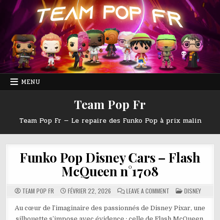
Skip
to
content
MENU
Team Pop Fr
Team Pop Fr — Le repaire des Funko Pop à prix malin
Funko Pop Disney Cars – Flash
McQueen n°1708
ON
POSTED
TEAM POP FR
FÉVRIER 22, 2026
LEAVE A COMMENT
DISNEY
FUNKO
IN
POP
DISNEY
Au cœur de l’imaginaire des passionnés de Disney Pixar, une
CARS
silhouette s’impose avec évidence : celle de Flash McQueen,
–