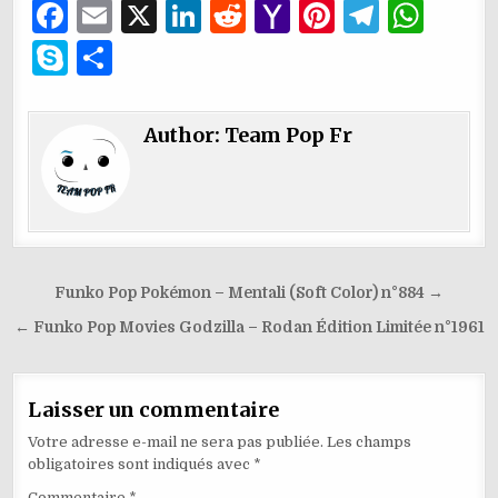
F
E
X
Li
R
Y
Pi
T
W
a
m
n
e
a
n
el
h
S
P
c
ai
k
d
h
te
e
at
k
ar
e
l
e
di
o
re
g
s
y
ta
Author:
Team Pop Fr
b
dI
t
o
st
ra
A
p
g
o
n
M
m
p
e
er
o
ai
p
k
l
Navigation
Funko Pop Pokémon – Mentali (Soft Color) n°884 →
de
← Funko Pop Movies Godzilla – Rodan Édition Limitée n°1961
l’article
Laisser un commentaire
Votre adresse e-mail ne sera pas publiée.
Les champs
obligatoires sont indiqués avec
*
Commentaire
*