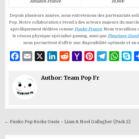
Amazon France
19,86€
Depuis plusieurs années, nous entretenons des partenariats soli
Pop. Notre collaboration s’étend à des acteurs majeurs du marché 
spécifiquement dédiées comme
Funko France
. Nous travaillons
le réseau physique spécialisé gaming, ainsi que
Figurines-Good
nous permettent d’offrir une disponibilité optimale et un 
F
E
X
Li
R
Y
Pi
T
W
S
a
m
n
e
a
n
el
h
k
c
ai
k
d
h
te
e
at
y
Author:
Team Pop Fr
e
l
e
di
o
re
g
s
p
b
dI
t
o
st
ra
A
e
o
n
M
m
p
o
ai
p
Navigation
← Funko Pop Rocks Oasis – Liam & Noel Gallagher (Pack 2)
k
l
de