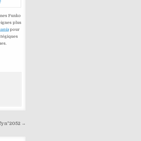
e
ines Funko
eignes plus
ania
pour
atégiques
ues.
ffy n°2052 →