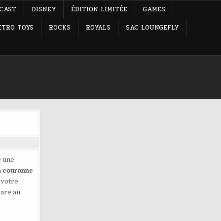
-CAST
DISNEY
ÉDITION LIMITÉE
GAMES
ETRO TOYS
ROCKS
ROYALS
SAC LOUNGEFLY
 une
a
couronne
 votre
rare au