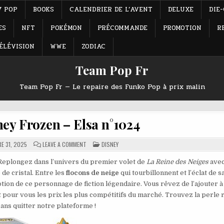
Y POP
BOOKS
CALENDRIER DE L’AVENT
DELUXE
DIE
ES
NFT
POKÉMON
PRÉCOMMANDE
PROMOTION
R
ÉLÉVISION
WWE
ZODIAC
Team Pop Fr
Team Pop Fr — Le repaire des Funko Pop à prix malin
ey Frozen – Elsa n°1024
ON
POSTED
E 31, 2025
LEAVE A COMMENT
DISNEY
FUNKO
IN
POP
DISNEY
! Replongez dans l’univers du premier volet de
La Reine des Neiges
avec
FROZEN
 de cristal. Entre les
flocons de neige
qui tourbillonnent et l’éclat de s
–
ELSA
tion de ce personnage de fiction légendaire. Vous rêvez de l’ajouter à
N°1024
 pour vous les prix les plus compétitifs du marché. Trouvez la perle 
sans quitter notre plateforme !