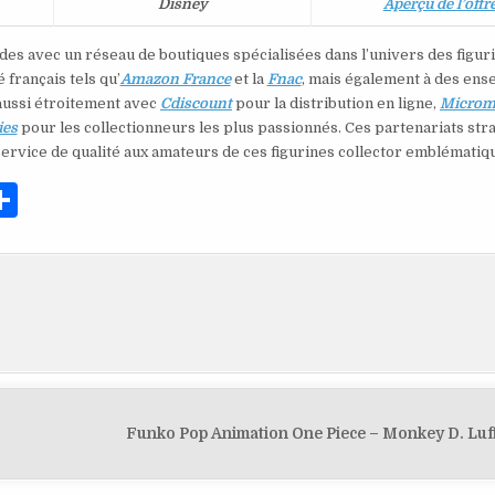
Disney
Aperçu de l’offr
des avec un réseau de boutiques spécialisées dans l’univers des figur
français tels qu’
Amazon France
et la
Fnac
, mais également à des ens
 aussi étroitement avec
Cdiscount
pour la distribution en ligne,
Microm
ies
pour les collectionneurs les plus passionnés. Ces partenariats str
service de qualité aux amateurs de ces figurines collector emblématiq
P
ar
ta
g
er
Funko Pop Animation One Piece – Monkey D. Lu