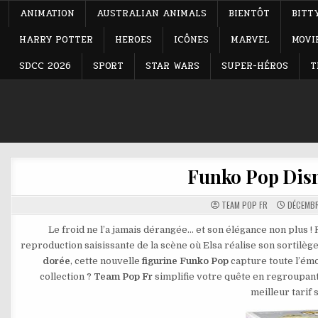
ANIMATION
AUSTRALIAN ANIMALS
BIENTÔT
BITT
HARRY POTTER
HEROES
ICÔNES
MARVEL
MOVI
SDCC 2026
SPORT
STAR WARS
SUPER-HÉROS
T
Funko Pop Disn
TEAM POP FR
DÉCEMBR
Le froid ne l’a jamais dérangée… et son élégance non plus 
reproduction saisissante de la scène où Elsa réalise son sortilège
dorée
, cette nouvelle
figurine Funko Pop
capture toute l’émo
collection ?
Team Pop Fr
simplifie votre quête en regroupant
meilleur tarif 