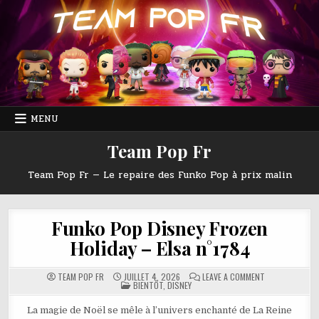
Skip
to
content
MENU
Team Pop Fr
Team Pop Fr — Le repaire des Funko Pop à prix malin
Funko Pop Disney Frozen
Holiday – Elsa n°1784
ON
TEAM POP FR
JUILLET 4, 2026
LEAVE A COMMENT
POSTED
FUNKO
BIENTÔT
,
DISNEY
IN
POP
DISNEY
FROZEN
La magie de Noël se mêle à l’univers enchanté de La Reine
HOLIDAY