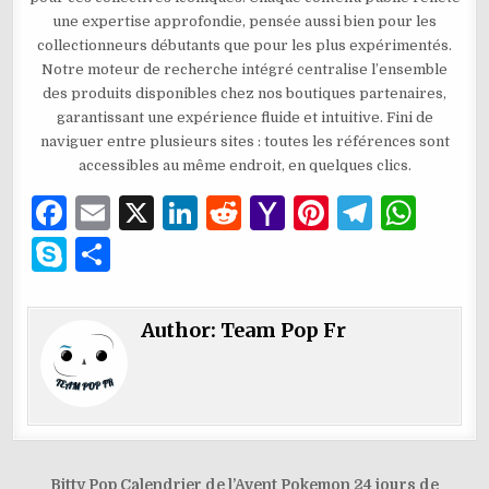
une expertise approfondie, pensée aussi bien pour les
collectionneurs débutants que pour les plus expérimentés.
Notre moteur de recherche intégré centralise l’ensemble
des produits disponibles chez nos boutiques partenaires,
garantissant une expérience fluide et intuitive. Fini de
naviguer entre plusieurs sites : toutes les références sont
accessibles au même endroit, en quelques clics.
F
E
X
Li
R
Y
Pi
T
W
a
m
n
e
a
n
el
h
S
P
c
ai
k
d
h
te
e
at
k
ar
e
l
e
di
o
re
g
s
y
ta
Author:
Team Pop Fr
b
dI
t
o
st
ra
A
p
g
o
n
M
m
p
e
er
o
ai
p
k
l
Navigation
Bitty Pop Calendrier de l’Avent Pokemon 24 jours de