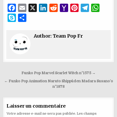
F
E
X
Li
R
Y
Pi
T
W
a
m
n
e
a
n
el
h
S
P
c
ai
k
d
h
te
e
at
k
ar
e
l
e
di
o
re
g
s
y
ta
Author:
Team Pop Fr
b
dI
t
o
st
ra
A
p
g
o
n
M
m
p
e
er
o
ai
p
k
l
Navigation
Funko Pop Marvel Scarlet Witch n°1575 →
de
← Funko Pop Animation Naruto Shippûden Madara Susano’o
l’article
n°1878
Laisser un commentaire
Votre adresse e-mail ne sera pas publiée.
Les champs