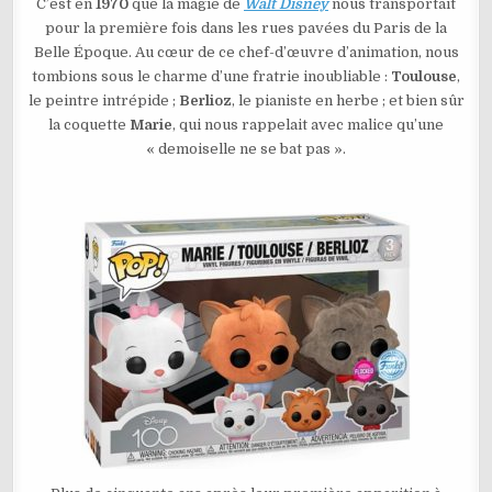
DISNEY
C’est en
1970
que la magie de
Walt Disney
nous transportait
LES
pour la première fois dans les rues pavées du Paris de la
ARISTOCHATS
–
Belle Époque. Au cœur de ce chef-d’œuvre d’animation, nous
MARIE
TOULOUSE
tombions sous le charme d’une fratrie inoubliable :
Toulouse
,
BERLIOZ
FLOCKED
le peintre intrépide ;
Berlioz
, le pianiste en herbe ; et bien sûr
la coquette
Marie
, qui nous rappelait avec malice qu’une
« demoiselle ne se bat pas ».