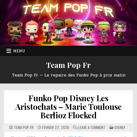
Skip
to
content
MENU
Team Pop Fr
Team Pop Fr — Le repaire des Funko Pop à prix malin
Funko Pop Disney Les
Aristochats – Marie Toulouse
Berlioz Flocked
ON
POSTED
TEAM POP FR
FÉVRIER 22, 2026
LEAVE A COMMENT
DISNEY
FUNKO
IN
POP