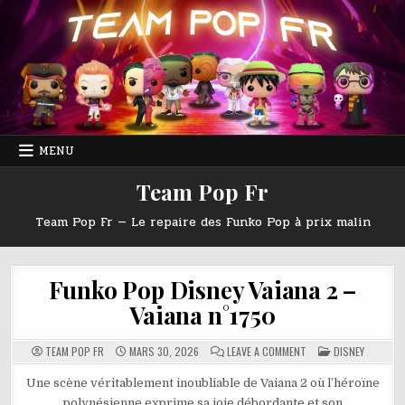
Skip
to
content
MENU
Team Pop Fr
Team Pop Fr — Le repaire des Funko Pop à prix malin
Funko Pop Disney Vaiana 2 –
Vaiana n°1750
ON
POSTED
TEAM POP FR
MARS 30, 2026
LEAVE A COMMENT
DISNEY
FUNKO
IN
POP
DISNEY
Une scène véritablement inoubliable de Vaiana 2 où l’héroïne
VAIANA
polynésienne exprime sa joie débordante et son
2