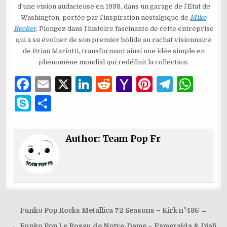
d’une vision audacieuse en 1998, dans un garage de l’État de
Washington, portée par l’inspiration nostalgique de
Mike
Becker
. Plongez dans l’histoire fascinante de cette entreprise
qui a su évoluer de son premier bolide au rachat visionnaire
de Brian Mariotti, transformant ainsi une idée simple en
phénomène mondial qui redéfinit la collection.
F
E
X
Li
R
Y
Pi
T
W
a
m
n
e
a
n
el
h
S
P
c
ai
k
d
h
te
e
at
k
ar
e
l
e
di
o
re
g
s
y
ta
Author:
Team Pop Fr
b
dI
t
o
st
ra
A
p
g
o
n
M
m
p
e
er
o
ai
p
k
l
Navigation
Funko Pop Rocks Metallica 72 Seasons – Kirk n°486 →
de
← Funko Pop Le Bossu de Notre-Dame – Esmeralda & Djali