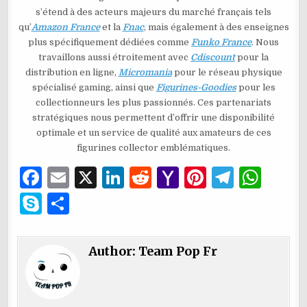
s’étend à des acteurs majeurs du marché français tels
qu’
Amazon France
et la
Fnac
, mais également à des enseignes
plus spécifiquement dédiées comme
Funko France
. Nous
travaillons aussi étroitement avec
Cdiscount
pour la
distribution en ligne,
Micromania
pour le réseau physique
spécialisé gaming, ainsi que
Figurines-Goodies
pour les
collectionneurs les plus passionnés. Ces partenariats
stratégiques nous permettent d’offrir une disponibilité
optimale et un service de qualité aux amateurs de ces
figurines collector emblématiques.
F
E
X
Li
R
Y
Pi
T
W
a
m
n
e
a
n
el
h
S
P
c
ai
k
d
h
te
e
at
k
ar
e
l
e
di
o
re
g
s
y
ta
Author:
Team Pop Fr
b
dI
t
o
st
ra
A
p
g
o
n
M
m
p
e
er