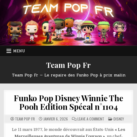
Skip
to
content
MENU
Team Pop Fr
Team Pop Fr — Le repaire des Funko Pop à prix malin
Funko Pop Disney Winnie The
Pooh Edition Spécal n°1104
ON
POSTED
TEAM POP FR
JANVIER 6, 2026
LEAVE A COMMENT
DISNEY
FUNKO
IN
POP
DISNEY
Le 11 mars 1977, le monde découvrait aux États-Unis
« Les
WINNIE
Merveilleuses Aventures de Winnie l’ourson »
, un chef-
THE