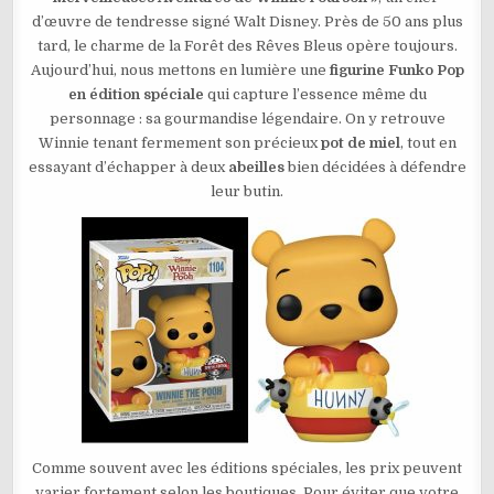
POOH
d’œuvre de tendresse signé Walt Disney. Près de 50 ans plus
EDITION
SPÉCAL
tard, le charme de la Forêt des Rêves Bleus opère toujours.
N°1104
Aujourd’hui, nous mettons en lumière une
figurine Funko Pop
en édition spéciale
qui capture l’essence même du
personnage : sa gourmandise légendaire. On y retrouve
Winnie tenant fermement son précieux
pot de miel
, tout en
essayant d’échapper à deux
abeilles
bien décidées à défendre
leur butin.
Comme souvent avec les éditions spéciales, les prix peuvent
varier fortement selon les boutiques. Pour éviter que votre