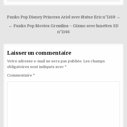
o
ai
p
k
l
Navigation
Funko Pop Disney Princess Ariel avec Statue Eric n°1169 →
de
← Funko Pop Movies Gremlins – Gizmo avec lunettes 3D
l’article
n°1146
Laisser un commentaire
Votre adresse e-mail ne sera pas publiée.
Les champs
obligatoires sont indiqués avec
*
Commentaire
*