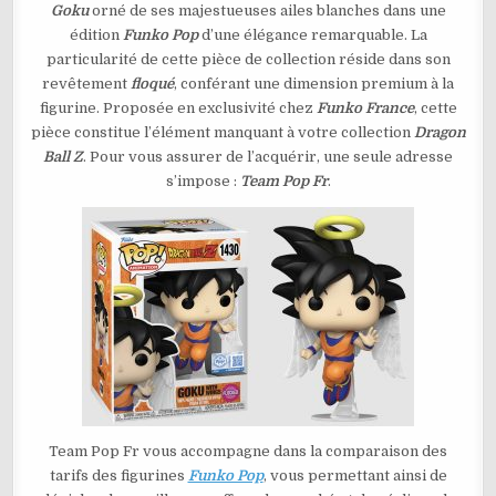
Goku
orné de ses majestueuses ailes blanches dans une
–
GOKU
édition
Funko Pop
d’une élégance remarquable. La
WITH
WINGS
particularité de cette pièce de collection réside dans son
(FLOCKED)
N°1430
revêtement
floqué
, conférant une dimension premium à la
figurine. Proposée en exclusivité chez
Funko France
, cette
pièce constitue l’élément manquant à votre collection
Dragon
Ball Z
. Pour vous assurer de l’acquérir, une seule adresse
s’impose :
Team Pop Fr
.
Team Pop Fr vous accompagne dans la comparaison des
tarifs des figurines
Funko Pop
, vous permettant ainsi de