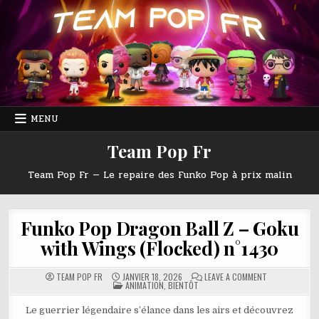
Skip
to
content
MENU
Team Pop Fr
Team Pop Fr — Le repaire des Funko Pop à prix malin
Funko Pop Dragon Ball Z – Goku
with Wings (Flocked) n°1430
ON
TEAM POP FR
JANVIER 18, 2026
LEAVE A COMMENT
POSTED
FUNKO
ANIMATION
,
BIENTÔT
IN
POP
DRAGON
BALL
Le guerrier légendaire s’élance dans les airs et découvrez
Z