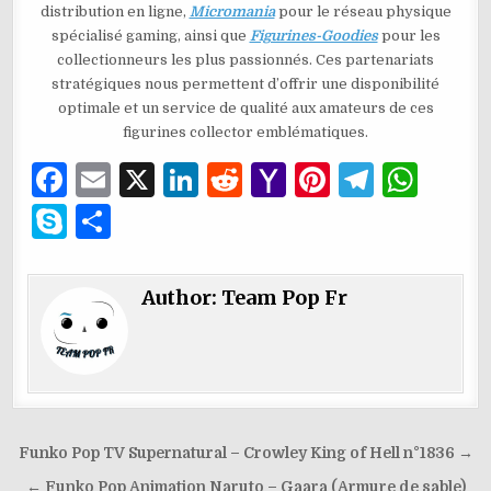
distribution en ligne,
Micromania
pour le réseau physique
spécialisé gaming, ainsi que
Figurines-Goodies
pour les
collectionneurs les plus passionnés. Ces partenariats
stratégiques nous permettent d’offrir une disponibilité
optimale et un service de qualité aux amateurs de ces
figurines collector emblématiques.
F
E
X
Li
R
Y
Pi
T
W
a
m
n
e
a
n
el
h
S
P
c
ai
k
d
h
te
e
at
k
ar
e
l
e
di
o
re
g
s
y
ta
Author:
Team Pop Fr
b
dI
t
o
st
ra
A
p
g
o
n
M
m
p
e
er
o
ai
p
k
l
Navigation
Funko Pop TV Supernatural – Crowley King of Hell n°1836 →
de
← Funko Pop Animation Naruto – Gaara (Armure de sable)