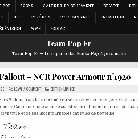
Y POP
BOOKS
CALENDRIER DE L’AVENT
DELUXE
DIE
ES
NFT
POKÉMON
PRÉCOMMANDE
PROMOTION
R
ÉLÉVISION
WWE
ZODIAC
Team Pop Fr
Team Pop Fr — Le repaire des Funko Pop à prix malin
 Fallout – NCR Power Armour n°1920
ON
POSTED
026
LEAVE A COMMENT
ÉDITION LIMITÉE
FUNKO
IN
POP
ÉDITION
Fallout, franchise déclinée en série télévisée et en jeux vidéo culte
LIMITÉE
que de Californie : une armure assistée directement inspirée de l’ada
FALLOUT
–
signature et de ses incontournables capsules de bouteille.
NCR
POWER
ARMOUR
N°1920