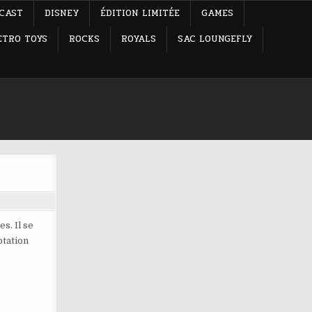
-CAST
DISNEY
ÉDITION LIMITÉE
GAMES
ETRO TOYS
ROCKS
ROYALS
SAC LOUNGEFLY
s. Il se
ptation