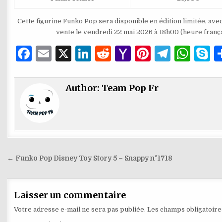
Cette figurine Funko Pop sera disponible en édition limitée, av
vente le vendredi 22 mai 2026 à 18h00 (heure françai
F
E
X
Li
R
Y
Pi
T
W
S
a
m
n
e
a
n
el
h
k
c
ai
k
d
h
te
e
at
y
Author:
Team Pop Fr
e
l
e
di
o
re
g
s
p
b
dI
t
o
st
ra
A
e
o
n
M
m
p
o
ai
p
Navigation
← Funko Pop Disney Toy Story 5 – Snappy n°1718
k
l
de
l’article
Laisser un commentaire
Votre adresse e-mail ne sera pas publiée.
Les champs obligatoire