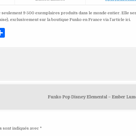
ec seulement 9 500 exemplaires produits dans le monde entier. Elle se
se), exclusivement sur la boutique Funko en France via l’article ici.
P
ar
ta
g
er
Funko Pop Disney Elemental – Ember Lum
s sont indiqués avec
*