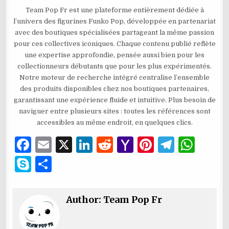
Team Pop Fr est une plateforme entièrement dédiée à
l’univers des figurines Funko Pop, développée en partenariat
avec des boutiques spécialisées partageant la même passion
pour ces collectives iconiques. Chaque contenu publié reflète
une expertise approfondie, pensée aussi bien pour les
collectionneurs débutants que pour les plus expérimentés.
Notre moteur de recherche intégré centralise l’ensemble
des produits disponibles chez nos boutiques partenaires,
garantissant une expérience fluide et intuitive. Plus besoin de
naviguer entre plusieurs sites : toutes les références sont
accessibles au même endroit, en quelques clics.
F
E
X
Li
R
Y
Pi
T
W
a
m
n
e
a
n
el
h
S
P
c
ai
k
d
h
te
e
at
k
ar
e
l
e
di
o
re
g
s
y
ta
Author:
Team Pop Fr
b
dI
t
o
st
ra
A
p
g
o
n
M
m
p