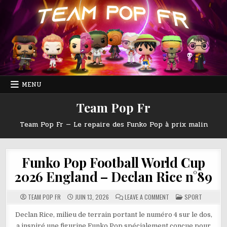
Skip
to
content
MENU
Team Pop Fr
Team Pop Fr — Le repaire des Funko Pop à prix malin
Funko Pop Football World Cup
2026 England – Declan Rice n°89
ON
POSTED
TEAM POP FR
JUIN 13, 2026
LEAVE A COMMENT
SPORT
FUNKO
IN
POP
FOOTBALL
Declan Rice, milieu de terrain portant le numéro 4 sur le dos,
WORLD
a inspiré une figurine Funko Pop spécialement conçue pour
CUP