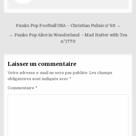
e
er
o
ai
p
k
l
Navigation
Funko Pop Football USA – Christian Pulisic n°69 →
de
← Funko Pop Alice in Wonderland – Mad Hatter with Tea
l’article
n°1770
Laisser un commentaire
Votre adresse e-mail ne sera pas publiée.
Les champs
obligatoires sont indiqués avec
*
Commentaire
*