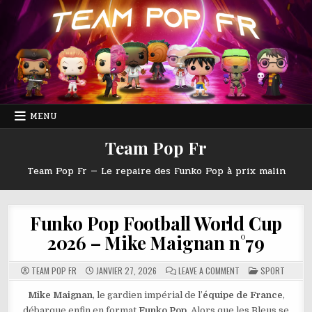
Skip
to
content
MENU
Team Pop Fr
Team Pop Fr — Le repaire des Funko Pop à prix malin
Funko Pop Football World Cup
2026 – Mike Maignan n°79
ON
POSTED
TEAM POP FR
JANVIER 27, 2026
LEAVE A COMMENT
SPORT
FUNKO
IN
POP
FOOTBALL
Mike Maignan
, le gardien impérial de l’
équipe de France
,
WORLD
débarque enfin en format
Funko Pop
. Alors que les Bleus se
CUP