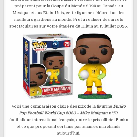
2026
préparent pour la
Coupe du Monde 2026
au Canada, au
–
MIKE
Mexique et aux États-Unis, cette figurine célèbre l’un des
MAIGNAN
N°79
meilleurs gardiens au monde. Prêt à réaliser des arrêts
spectaculaires sur votre étagère du 11 juin au 19 juillet 2026.
Voici une
comparaison claire des prix
de la figurine
Funko
Pop Football World Cup 2026 – Mike Maignan n°79
,
footballeur international français, entre le
prix officiel Funko
et ce que proposent certains partenaires marchands
aujourd’hui.