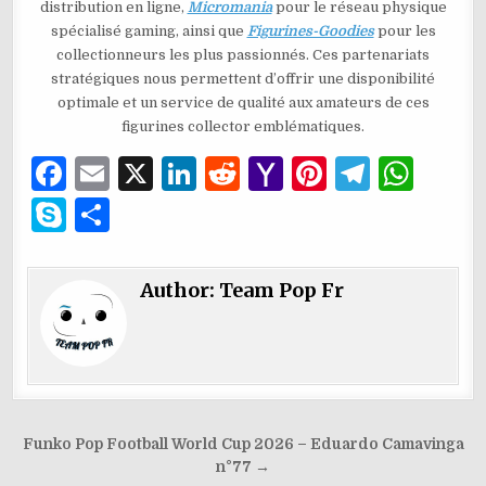
distribution en ligne,
Micromania
pour le réseau physique
spécialisé gaming, ainsi que
Figurines-Goodies
pour les
collectionneurs les plus passionnés. Ces partenariats
stratégiques nous permettent d’offrir une disponibilité
optimale et un service de qualité aux amateurs de ces
figurines collector emblématiques.
F
E
X
Li
R
Y
Pi
T
W
a
m
n
e
a
n
el
h
S
P
c
ai
k
d
h
te
e
at
k
ar
e
l
e
di
o
re
g
s
y
ta
Author:
Team Pop Fr
b
dI
t
o
st
ra
A
p
g
o
n
M
m
p
e
er
o
ai
p
k
l
Navigation
Funko Pop Football World Cup 2026 – Eduardo Camavinga
de
n°77 →