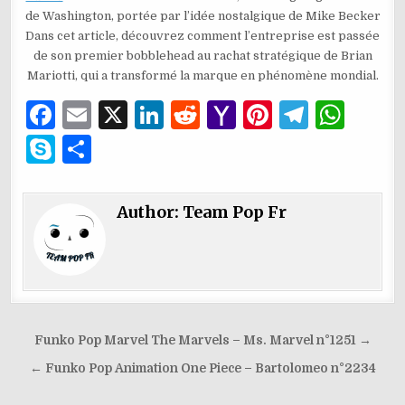
de Washington, portée par l’idée nostalgique de Mike Becker
Dans cet article, découvrez comment l’entreprise est passée
de son premier bobblehead au rachat stratégique de Brian
Mariotti, qui a transformé la marque en phénomène mondial.
F
E
X
Li
R
Y
Pi
T
W
a
m
n
e
a
n
el
h
S
P
c
ai
k
d
h
te
e
at
k
ar
e
l
e
di
o
re
g
s
y
ta
Author:
Team Pop Fr
b
dI
t
o
st
ra
A
p
g
o
n
M
m
p
e
er
o
ai
p
k
l
Navigation
Funko Pop Marvel The Marvels – Ms. Marvel n°1251 →
de
← Funko Pop Animation One Piece – Bartolomeo n°2234
l’article