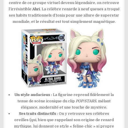
centre de ce groupe virtuel devenu légendaire, on retrouve
LEGENDS
–
l’irrésistible
Ahri
. La célèbre renarde à neuf queues a troqué
K/DA
AHRI
ses habits traditionnels d’Ionia pour une allure de superstar
N°1220
mondiale, et le résultat est tout simplement magnétique.
Un style audacieux :
La figurine reprend fidèlement la
tenue de scène iconique du clip
POP/STARS
, mêlant
élégance, modernité et une touche de mystère.
Ses traits distinctifs :
On y retrouve ses célèbres
oreilles (qui, bien que rappelant son origine de renard
mythique, lui donnent ce style « feline-chic » si propre