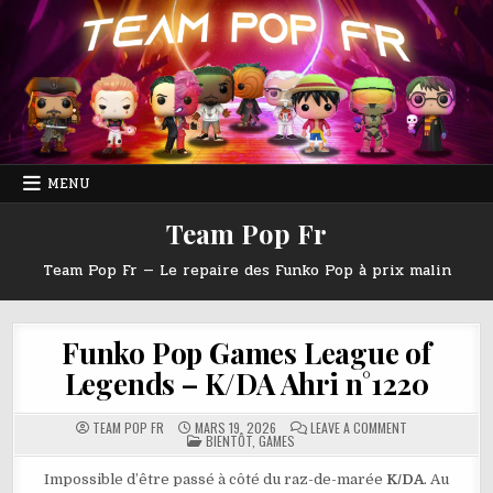
Skip
to
content
MENU
Team Pop Fr
Team Pop Fr — Le repaire des Funko Pop à prix malin
Funko Pop Games League of
Legends – K/DA Ahri n°1220
ON
TEAM POP FR
MARS 19, 2026
LEAVE A COMMENT
POSTED
FUNKO
BIENTÔT
,
GAMES
IN
POP
GAMES
LEAGUE
Impossible d’être passé à côté du raz-de-marée
K/DA
. Au
OF