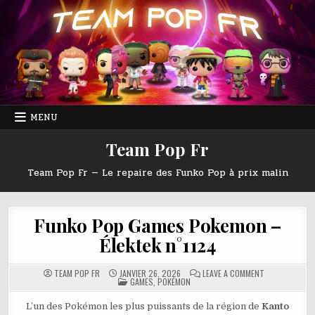
Skip
to
content
MENU
Team Pop Fr
Team Pop Fr — Le repaire des Funko Pop à prix malin
Funko Pop Games Pokemon –
Élektek n°1124
ON
TEAM POP FR
JANVIER 26, 2026
LEAVE A COMMENT
POSTED
FUNKO
GAMES
,
POKÉMON
IN
POP
GAMES
POKEMON
L’un des Pokémon les plus puissants de la région de
Kanto
–