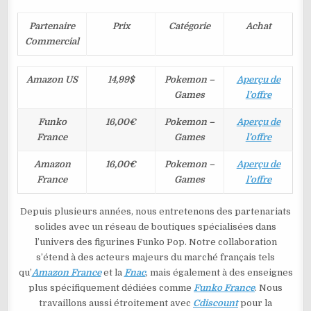
Partenaire
Prix
Catégorie
Achat
Commercial
Amazon US
14,99$
Pokemon –
Aperçu de
Games
l’offre
Funko
16,00€
Pokemon –
Aperçu de
France
Games
l’offre
Amazon
16,00€
Pokemon –
Aperçu de
France
Games
l’offre
Depuis plusieurs années, nous entretenons des partenariats
solides avec un réseau de boutiques spécialisées dans
l’univers des figurines Funko Pop. Notre collaboration
s’étend à des acteurs majeurs du marché français tels
qu’
Amazon France
et la
Fnac
, mais également à des enseignes
plus spécifiquement dédiées comme
Funko France
. Nous
travaillons aussi étroitement avec
Cdiscount
pour la