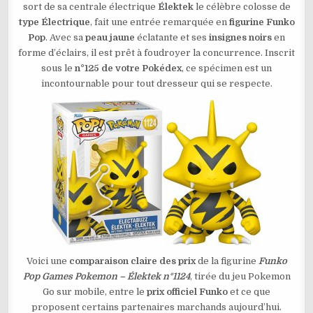
sort de sa centrale électrique
Élektek
le célèbre colosse de
ÉLEKTEK
N°1124
type Électrique
, fait une entrée remarquée en
figurine Funko
Pop
. Avec sa
peau jaune
éclatante et ses
insignes noirs
en
forme d’éclairs, il est prêt à foudroyer la concurrence. Inscrit
sous le
n°125 de votre Pokédex
, ce spécimen est un
incontournable pour tout dresseur qui se respecte.
Voici une
comparaison claire des prix
de la figurine
Funko
Pop Games Pokemon – Élektek n°1124
, tirée du jeu Pokemon
Go sur mobile, entre le
prix officiel Funko
et ce que
proposent certains partenaires marchands aujourd’hui.