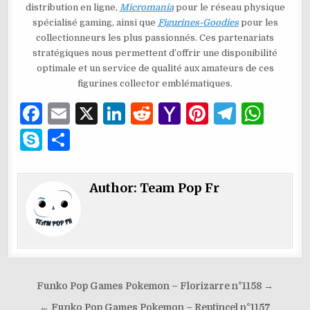
distribution en ligne,
Micromania
pour le réseau physique
spécialisé gaming, ainsi que
Figurines-Goodies
pour les
collectionneurs les plus passionnés. Ces partenariats
stratégiques nous permettent d’offrir une disponibilité
optimale et un service de qualité aux amateurs de ces
figurines collector emblématiques.
F
E
X
Li
R
Y
Pi
T
W
a
m
n
e
a
n
el
h
S
P
c
ai
k
d
h
te
e
at
k
ar
e
l
e
di
o
re
g
s
y
ta
Author:
Team Pop Fr
b
dI
t
o
st
ra
A
p
g
o
n
M
m
p
e
er
o
ai
p
k
l
Navigation
Funko Pop Games Pokemon – Florizarre n°1158 →
de
← Funko Pop Games Pokemon – Reptincel n°1157