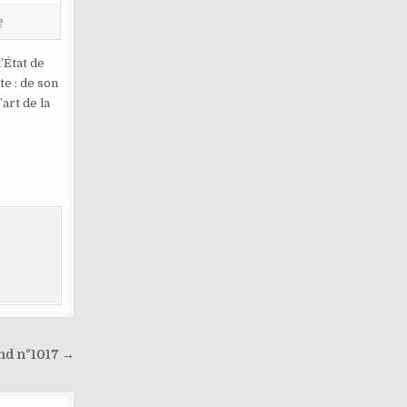
e
’État de
te : de son
art de la
nd n°1017 →