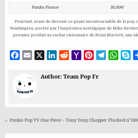
Funko France
16,00€
Pourtant, avant de devenir ce géant incontournable de la pop c
Washington, portée par l’inspiration nostalgique de Mike Becker. 
premier produit au rachat visionnaire de Brian Mariotti, une i
F
E
X
Li
R
Y
Pi
T
W
S
a
m
n
e
a
n
el
h
k
c
ai
k
d
h
te
e
at
y
Author:
Team Pop Fr
e
l
e
di
o
re
g
s
p
b
dI
t
o
st
ra
A
e
o
n
M
m
p
o
ai
p
Navigation
← Funko Pop TV One Piece – Tony Tony Chopper Flocked n°18
k
l
de