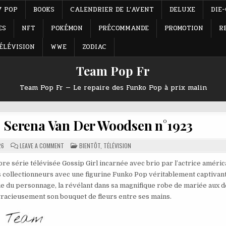
Y POP
BOOKS
CALENDRIER DE L’AVENT
DELUXE
DIE
ES
NFT
POKÉMON
PRÉCOMMANDE
PROMOTION
R
ÉLÉVISION
WWE
ZODIAC
Team Pop Fr
Team Pop Fr — Le repaire des Funko Pop à prix malin
– Serena Van Der Woodsen n°1923
ON
POSTED
26
LEAVE A COMMENT
BIENTÔT
,
TÉLÉVISION
FUNKO
IN
POP
GOSSIP
 série télévisée Gossip Girl incarnée avec brio par l’actrice améric
GIRL
s collectionneurs avec une figurine Funko Pop véritablement captivant
–
SERENA
e du personnage, la révélant dans sa magnifique robe de mariée aux dé
VAN
DER
racieusement son bouquet de fleurs entre ses mains.
WOODSEN
N°1923