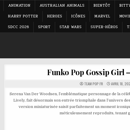
ANIMATION
AUSTRALIAN ANIMALS
BIENTÔT
BITT
HARRY POTTER
HEROES
ICÔNES
MARVEL
MOVI
SDCC 2026
SPORT
STAR WARS
SUPER-HÉROS
T
Funko Pop Gossip Girl 
TEAM POP FR
AVRIL 18, 20
Serena Van Der Woodsen, l’emblématique personnage de la célèbre
Lively, fait désormais son entrée triomphale dans l’univers de
version miniaturisée saisit parfaitement un moment iconiqu
méticuleusement reproduits, tenant g