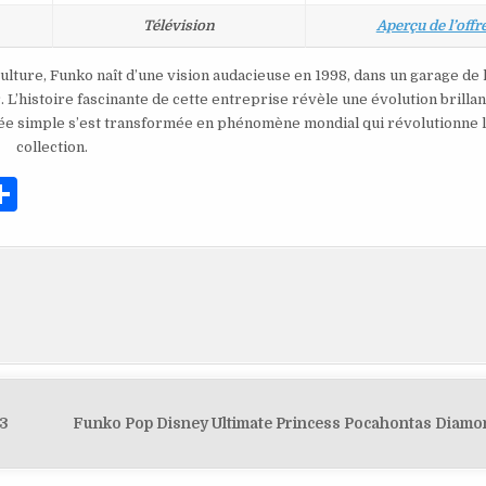
Télévision
Aperçu de l’offr
ulture, Funko naît d’une vision audacieuse en 1998, dans un garage de l
L’histoire fascinante de cette entreprise révèle une évolution brillan
dée simple s’est transformée en phénomène mondial qui révolutionne l’
collection.
P
ar
ta
g
er
83
Funko Pop Disney Ultimate Princess Pocahontas Diamo