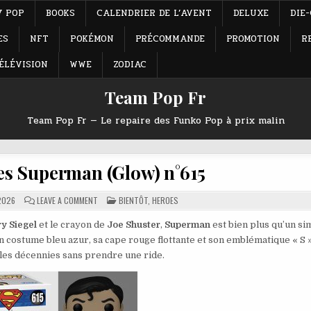
Y POP
BOOKS
CALENDRIER DE L’AVENT
DELUXE
DIE
ES
NFT
POKÉMON
PRÉCOMMANDE
PROMOTION
R
ÉLÉVISION
WWE
ZODIAC
Team Pop Fr
Team Pop Fr — Le repaire des Funko Pop à prix malin
s Superman (Glow) n°615
ON
POSTED
2026
LEAVE A COMMENT
BIENTÔT
,
HEROES
FUNKO
IN
POP
HEROES
ry Siegel
et le crayon de
Joe Shuster
,
Superman
est bien plus qu’un s
SUPERMAN
n costume bleu azur, sa cape rouge flottante et son emblématique « S »
(GLOW)
N°615
é les décennies sans prendre une ride.