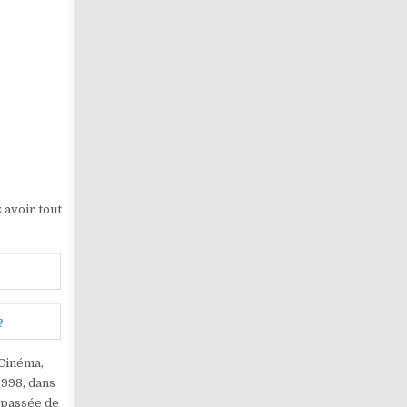
 avoir tout
e
 Cinéma,
1998, dans
 passée de