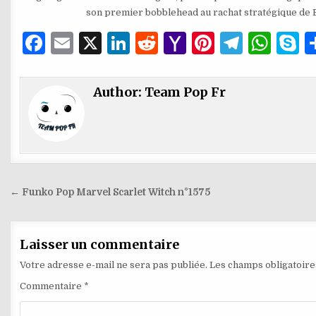
son premier bobblehead au rachat stratégique de 
F
E
X
Li
R
Y
Pi
T
W
S
a
m
n
e
a
n
el
h
k
c
ai
k
d
h
te
e
at
y
Author:
Team Pop Fr
e
l
e
di
o
re
g
s
p
b
dI
t
o
st
ra
A
e
o
n
M
m
p
o
ai
p
Navigation
← Funko Pop Marvel Scarlet Witch n°1575
k
l
de
l’article
Laisser un commentaire
Votre adresse e-mail ne sera pas publiée.
Les champs obligatoire
Commentaire
*