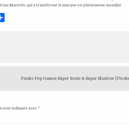
Brian Mariotti, qui a transformé la marque en phénomène mondial.
P
ar
ta
g
er
Funko Pop Games Super Sonic & Super Shadow (Flocke
s sont indiqués avec
*