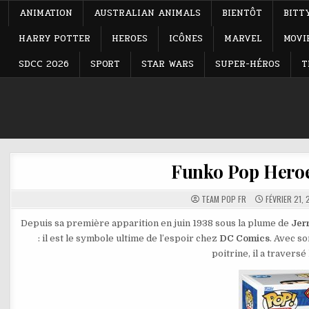
ANIMATION
AUSTRALIAN ANIMALS
BIENTÔT
BITT
HARRY POTTER
HEROES
ICÔNES
MARVEL
MOVI
SDCC 2026
SPORT
STAR WARS
SUPER-HÉROS
T
Funko Pop Heroe
TEAM POP FR
FÉVRIER 21, 
Depuis sa première apparition en juin 1938 sous la plume de
Jer
: il est le symbole ultime de l’espoir chez
DC Comics
. Avec so
poitrine, il a travers