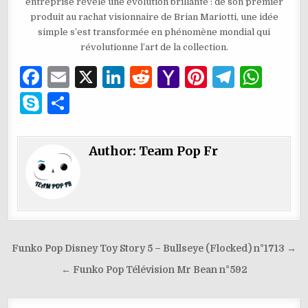
entreprise révèle une évolution brillante : de son premier
produit au rachat visionnaire de Brian Mariotti, une idée
simple s’est transformée en phénomène mondial qui
révolutionne l’art de la collection.
F
E
X
Li
R
Y
Pi
T
W
a
m
n
e
a
n
el
h
S
P
c
ai
k
d
h
te
e
at
k
ar
e
l
e
di
o
re
g
s
y
ta
Author:
Team Pop Fr
b
dI
t
o
st
ra
A
p
g
o
n
M
m
p
e
er
o
ai
p
k
l
Navigation
Funko Pop Disney Toy Story 5 – Bullseye (Flocked) n°1713 →
de
← Funko Pop Télévision Mr Bean n°592
l’article