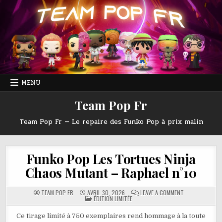
Skip
to
content
MENU
Team Pop Fr
Team Pop Fr — Le repaire des Funko Pop à prix malin
Funko Pop Les Tortues Ninja
Chaos Mutant – Raphael n°10
ON
TEAM POP FR
AVRIL 30, 2026
LEAVE A COMMENT
POSTED
FUNKO
ÉDITION LIMITÉE
IN
POP
LES
TORTUES
Ce tirage limité à 750 exemplaires rend hommage à la toute
NINJA