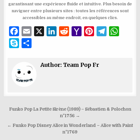
garantissant une expérience fluide et intuitive. Plus besoin de
naviguer entre plusieurs sites : toutes les références sont
accessibles au même endroit, en quelques clics.
F
E
X
Li
R
Y
Pi
T
W
a
m
n
e
a
n
el
h
S
P
c
ai
k
d
h
te
e
at
k
ar
e
l
e
di
o
re
g
s
y
ta
Author:
Team Pop Fr
b
dI
t
o
st
ra
A
p
g
o
n
M
m
p
e
er
o
ai
p
k
l
Navigation
Funko Pop La Petite Sirène (1989) – Sébastien & Polochon
de
n°1756 →
l’article
← Funko Pop Disney Alice in Wonderland – Alice with Paint
n°1769