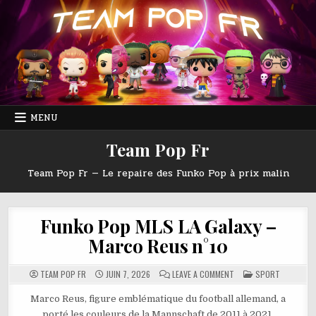
Skip
to
content
MENU
Team Pop Fr
Team Pop Fr — Le repaire des Funko Pop à prix malin
Funko Pop MLS LA Galaxy –
Marco Reus n°10
ON
POSTED
TEAM POP FR
JUIN 7, 2026
LEAVE A COMMENT
SPORT
FUNKO
IN
POP
MLS
Marco Reus, figure emblématique du football allemand, a
LA
porté les couleurs de la Mannschaft de 2011 à 2021,
GALAXY