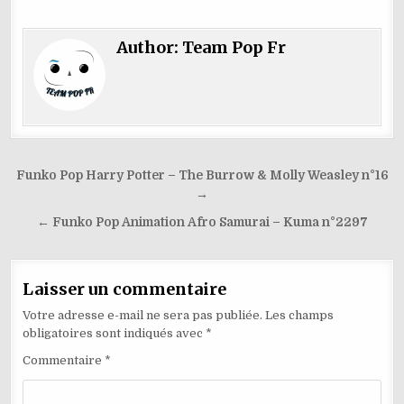
c
ai
k
d
h
te
e
at
k
ar
e
l
e
di
o
re
g
s
y
ta
Author:
Team Pop Fr
b
dI
t
o
st
ra
A
p
g
o
n
M
m
p
e
er
o
ai
p
k
l
Navigation
Funko Pop Harry Potter – The Burrow & Molly Weasley n°16
de
→
l’article
← Funko Pop Animation Afro Samurai – Kuma n°2297
Laisser un commentaire
Votre adresse e-mail ne sera pas publiée.
Les champs
obligatoires sont indiqués avec
*
Commentaire
*