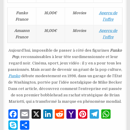
Funko
16,00€
Movies
Aperçu de
France
l’offre
Amazon
16,00€
Movies
Aperçu de
France
l’offre
Aujourd’hui, impossible de passer à côté des figurines
Funko
Pop
, reconnaissables à leur tête surdimensionnée et leur
regard noir. Cinéma, sport, jeux vidéo : il y en a pour tous les
passionnés. Mais avant de devenir un géant de la pop culture,
Funko
débute modestement en 1998, dans un garage de l’État
de Washington, portée par l’idée nostalgique de Mike Becker
Dans cet article, découvrez comment l’entreprise est passée
de son premier bobblehead au rachat stratégique de Brian
Mariotti, qui a transformé la marque en phénomène mondial.
F
E
X
Li
R
Y
Pi
T
W
a
m
n
e
a
n
el
h
S
P