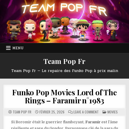
Skip
to
content
MENU
Team Pop Fr
Team Pop Fr — Le repaire des Funko Pop à prix malin
Funko Pop Movies Lord of The
Rings – Faramir n°1983
ON
POSTED
TEAM POP FR
FÉVRIER 25, 2026
LEAVE A COMMENT
MOVIES
FUNKO
IN
POP
MOVIES
Si Boromir était le guerrier flamboyant,
Faramir
est l’âme
LORD
résiliente et sage du Gondor. Personnage clé de la saga du
OF