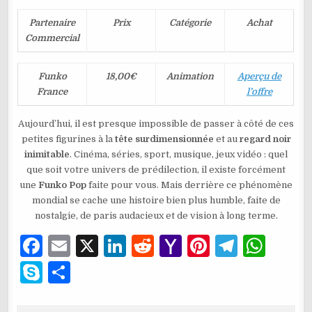
Partenaire
Prix
Catégorie
Achat
Commercial
Funko
18,00€
Animation
Aperçu de
France
l’offre
Aujourd’hui, il est presque impossible de passer à côté de ces
petites figurines à la
tête surdimensionnée
et au
regard noir
inimitable
. Cinéma, séries, sport, musique, jeux vidéo : quel
que soit votre univers de prédilection, il existe forcément
une
Funko Pop
faite pour vous. Mais derrière ce phénomène
mondial se cache une histoire bien plus humble, faite de
nostalgie, de paris audacieux et de vision à long terme.
F
E
X
Li
R
Y
Pi
T
W
a
m
n
e
a
n
el
h
S
P
c
ai
k
d
h
te
e
at
k
ar