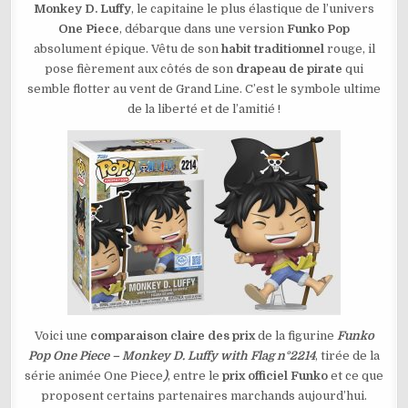
Monkey D. Luffy
, le capitaine le plus élastique de l’univers
MONKEY
D.
One Piece
, débarque dans une version
Funko Pop
LUFFY
WITH
absolument épique. Vêtu de son
habit traditionnel
rouge, il
FLAG
N°2214
pose fièrement aux côtés de son
drapeau de pirate
qui
semble flotter au vent de Grand Line. C’est le symbole ultime
de la liberté et de l’amitié !
Voici une
comparaison claire des prix
de la figurine
Funko
Pop One Piece – Monkey D. Luffy with Flag n°2214
, tirée de la
série animée One Piece
)
, entre le
prix officiel Funko
et ce que
proposent certains partenaires marchands aujourd’hui.