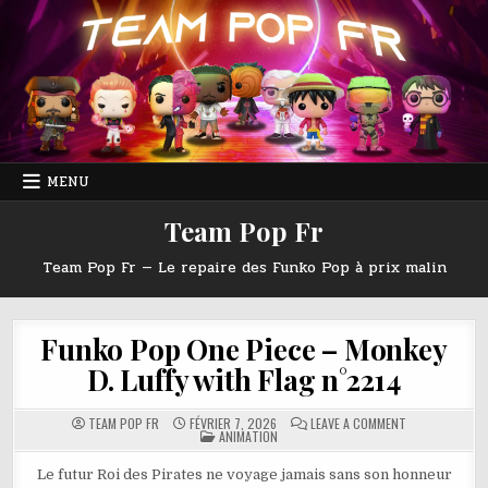
Skip
to
content
MENU
Team Pop Fr
Team Pop Fr — Le repaire des Funko Pop à prix malin
Funko Pop One Piece – Monkey
D. Luffy with Flag n°2214
ON
TEAM POP FR
FÉVRIER 7, 2026
LEAVE A COMMENT
POSTED
FUNKO
ANIMATION
IN
POP
ONE
PIECE
Le futur Roi des Pirates ne voyage jamais sans son honneur
–