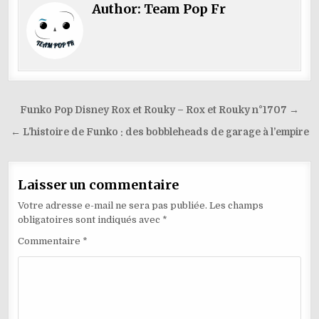
e
l
e
di
o
re
g
s
y
ta
Author:
Team Pop Fr
b
dI
t
o
st
ra
A
p
g
o
n
M
m
p
e
er
o
ai
p
k
l
Navigation
Funko Pop Disney Rox et Rouky – Rox et Rouky n°1707 →
de
← L’histoire de Funko : des bobbleheads de garage à l’empire
l’article
Laisser un commentaire
Votre adresse e-mail ne sera pas publiée.
Les champs
obligatoires sont indiqués avec
*
Commentaire
*