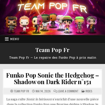
Skip
to
content
MENU
Team Pop Fr
Team Pop Fr — Le repaire des Funko Pop à prix malin
Funko Pop Sonic the Hedgehog –
Shadow on Dark Rider n°151
ON
POSTED
TEAM POP FR
MAI 14, 2026
LEAVE A COMMENT
RIDES
FUNKO
IN
POP
SONIC
La saga culte
Sonic le hérisson
s’enrichit d’une nouvelle pièce
THE
dans la collection Funko Pop une figurine dédiée à Shadow, le
HEDGEHOG