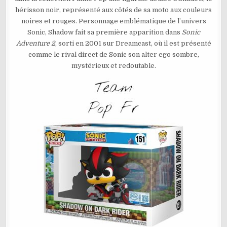
–
hérisson noir, représenté aux côtés de sa moto aux couleurs
SHADOW
ON
noires et rouges. Personnage emblématique de l’univers
DARK
RIDER
Sonic, Shadow fait sa première apparition dans
Sonic
N°151
Adventure 2
, sorti en 2001 sur Dreamcast, où il est présenté
comme le rival direct de Sonic son alter ego sombre,
mystérieux et redoutable.