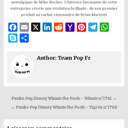
nostalgique de Mike Becker. L’histoire fascinante de cette
entreprise révèle une évolution brillante : de son premier
produit au rachat visionnaire de Brian Mariotti.
F
E
X
Li
R
Y
Pi
T
W
a
m
n
e
a
n
el
h
S
P
c
ai
k
d
h
te
e
at
k
ar
e
l
e
di
o
re
g
s
y
ta
Author:
Team Pop Fr
b
dI
t
o
st
ra
A
p
g
o
n
M
m
p
e
er
o
ai
p
k
l
Navigation
Funko Pop Disney Winnie the Pooh – Winnie n°1761 →
de
← Funko Pop Disney Winnie the Pooh – Tigrou n°1762
l’article