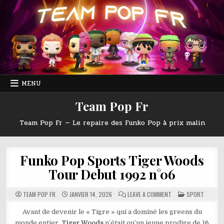
Skip
to
content
MENU
Team Pop Fr
Team Pop Fr — Le repaire des Funko Pop à prix malin
Funko Pop Sports Tiger Woods
Tour Debut 1992 n°06
ON
POSTED
TEAM POP FR
JANVIER 14, 2026
LEAVE A COMMENT
SPORT
FUNKO
IN
POP
SPORTS
Avant de devenir le « Tigre » qui a dominé les greens du
TIGER
monde entier,
Tiger Woods
n’était qu’un jeune prodige de 16
WOODS