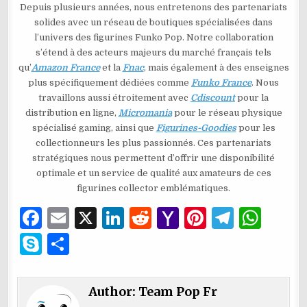
Depuis plusieurs années, nous entretenons des partenariats
solides avec un réseau de boutiques spécialisées dans
l’univers des figurines Funko Pop. Notre collaboration
s’étend à des acteurs majeurs du marché français tels
qu’
Amazon France
et la
Fnac
, mais également à des enseignes
plus spécifiquement dédiées comme
Funko France
. Nous
travaillons aussi étroitement avec
Cdiscount
pour la
distribution en ligne,
Micromania
pour le réseau physique
spécialisé gaming, ainsi que
Figurines-Goodies
pour les
collectionneurs les plus passionnés. Ces partenariats
stratégiques nous permettent d’offrir une disponibilité
optimale et un service de qualité aux amateurs de ces
figurines collector emblématiques.
F
E
X
Li
R
Y
Pi
T
W
a
m
n
e
a
n
el
h
S
P
c
ai
k
d
h
te
e
at
k
ar
e
l
e
di
o
re
g
s
y
ta
Author:
Team Pop Fr
b
dI
t
o
st
ra
A