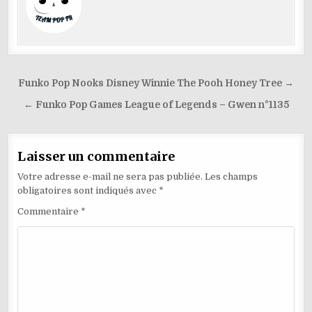
p
g
o
n
M
m
p
e
er
o
ai
p
k
l
Navigation
Funko Pop Nooks Disney Winnie The Pooh Honey Tree →
de
← Funko Pop Games League of Legends – Gwen n°1135
l’article
Laisser un commentaire
Votre adresse e-mail ne sera pas publiée.
Les champs
obligatoires sont indiqués avec
*
Commentaire
*