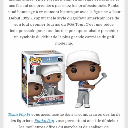
TOUR
ans faisant ses premiers pas chez les professionnels. Funko
DEBUT
1992
rend hommage à ce moment historique avec la figurine
« Tour
N°06
Debut 1992 »
, capturant le style du golfeur américain lors de
son tout premier tournoi du PGA Tour. C’est une pièce
indispensable pour tout fan de sport qui souhaite posséder
un symbole du début de la plus grande carrière du golf
moderne.
Team Pop Fr
vous accompagne dans la comparaison des tarifs
des figurines
Funko Pop
, vous permettant ainsi de dénicher
les meilleures offres du marché et de réaliser de