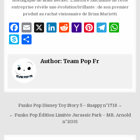
nostalgique de Mike Becker. L’histoire fascinante de cette
entreprise révèle une évolution brillante : de son premier
produit au rachat visionnaire de Brian Mariotti.
F
E
X
Li
R
Y
Pi
T
W
a
m
n
e
a
n
el
h
S
P
c
ai
k
d
h
te
e
at
k
ar
e
l
e
di
o
re
g
s
y
ta
Author:
Team Pop Fr
b
dI
t
o
st
ra
A
p
g
o
n
M
m
p
e
er
o
ai
p
k
l
Navigation
Funko Pop Disney Toy Story 5 – Snappy n°1718 →
de
← Funko Pop Édition Limitée Jurassic Park – MR. Arnold
l’article
n°2031