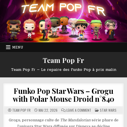
Skip
to
content
MENU
Team Pop Fr
Team Pop Fr — Le repaire des Funko Pop à prix malin
Funko Pop Star Wars – Grogu
with Polar Mouse Droid n°840
ON
POSTED
TEAM POP FR
MAI 22, 2026
LEAVE A COMMENT
STAR WARS
FUNKO
IN
POP
STAR
Grogu, personnage culte de
The Mandalorian
série phare de
WARS
l’univers Star Wars diffusée sur Disney+ se décline
–