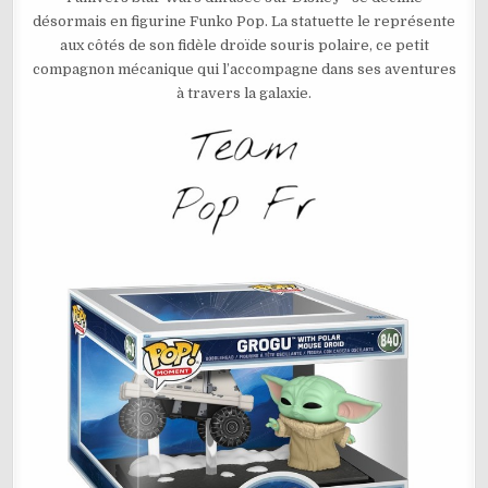
GROGU
désormais en figurine Funko Pop. La statuette le représente
WITH
POLAR
aux côtés de son fidèle droïde souris polaire, ce petit
MOUSE
DROID
compagnon mécanique qui l’accompagne dans ses aventures
N°840
à travers la galaxie.