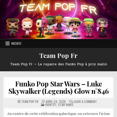
Skip
to
content
MENU
Team Pop Fr
Team Pop Fr — Le repaire des Funko Pop à prix malin
Funko Pop Star Wars – Luke
Skywalker (Legends) Glow n°846
ON
TEAM POP FR
AVRIL 24, 2026
LEAVE A COMMENT
POSTED
FUNKO
BIENTÔT
,
STAR WARS
IN
POP
STAR
WARS
Au centre de cette célébration galactique, on retrouve l’icône
–