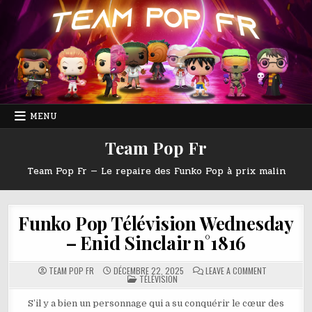
Skip
to
content
MENU
Team Pop Fr
Team Pop Fr — Le repaire des Funko Pop à prix malin
Funko Pop Télévision Wednesday
– Enid Sinclair n°1816
ON
TEAM POP FR
DÉCEMBRE 22, 2025
LEAVE A COMMENT
POSTED
FUNKO
TÉLÉVISION
IN
POP
TÉLÉVISION
WEDNESDAY
S’il y a bien un personnage qui a su conquérir le cœur des
–