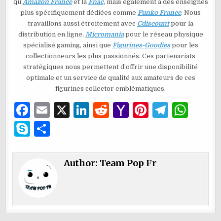
qu’
Amazon France
et la
Fnac
, mais également à des enseignes
plus spécifiquement dédiées comme
Funko France
. Nous
travaillons aussi étroitement avec
Cdiscount
pour la
distribution en ligne,
Micromania
pour le réseau physique
spécialisé gaming, ainsi que
Figurines-Goodies
pour les
collectionneurs les plus passionnés. Ces partenariats
stratégiques nous permettent d’offrir une disponibilité
optimale et un service de qualité aux amateurs de ces
figurines collector emblématiques.
F
E
X
Li
R
Y
Pi
T
W
a
m
n
e
a
n
el
h
S
P
c
ai
k
d
h
te
e
at
k
ar
e
l
e
di
o
re
g
s
y
ta
Author:
Team Pop Fr
b
dI
t
o
st
ra
A
p
g
o
n
M
m
p
e
er
o
ai
p
k
l