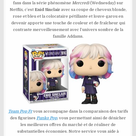
fans dans la série phénomène
Mercredi
(Wednesday) sur
ENID
SINCLAIR
Netflix, c’est
Enid Sinclair
avec sa coupe de cheveux blonde,
N°1816
rose et bleu et la colocataire pétillante et louve-garou en
devenir apporte une touche de couleur et de fraîcheur qui
contraste merveilleusement avec l’univers sombre de la
famille Addams.
Team Pop Fr
vous accompagne dans la comparaison des tarifs
des figurines
Funko Pop
, vous permettant ainsi de dénicher
les meilleures offres du marché et de réaliser de
substantielles économies. Notre service vous aide à