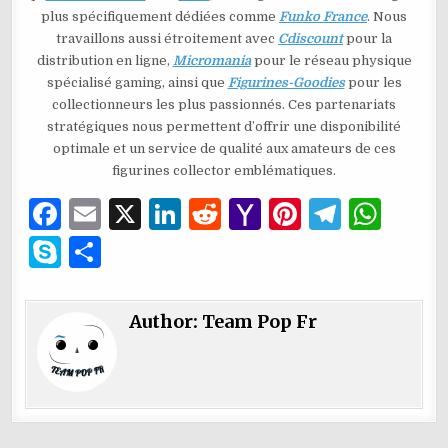
plus spécifiquement dédiées comme
Funko France
. Nous
travaillons aussi étroitement avec
Cdiscount
pour la
distribution en ligne,
Micromania
pour le réseau physique
spécialisé gaming, ainsi que
Figurines-Goodies
pour les
collectionneurs les plus passionnés. Ces partenariats
stratégiques nous permettent d’offrir une disponibilité
optimale et un service de qualité aux amateurs de ces
figurines collector emblématiques.
F
E
X
Li
R
Y
Pi
T
W
a
m
n
e
a
n
el
h
S
P
c
ai
k
d
h
te
e
at
k
ar
e
l
e
di
o
re
g
s
y
ta
Author:
Team Pop Fr
b
dI
t
o
st
ra
A
p
g
o
n
M
m
p
e
er
o
ai
p
k
l