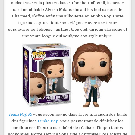
audacieuse et la plus tendance.
Phoebe Halliwell
, incarnée
PHOEBE
HALLIWELL
par l’inoubliable
Alyssa Milano
durant les huit saisons de
N°1832
Charmed
, s’offre enfin une silhouette en
Funko Pop
. Cette
figurine capture toute son élégance avec une tenue
soigneusement choisie : un
haut bleu ciel
, un
jean
classique et
une
veste longue
qui souligne son style unique.
Team Pop Fr
vous accompagne dans la comparaison des tarifs
des figurines
Funko Pop
, vous permettant de dénicher les
meilleures offres du marché et de réaliser d’importantes
économies. Notre service vous aide à optimiser vos achats de