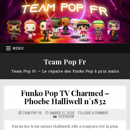
Skip
to
content
MENU
Team Pop Fr
Team Pop Fr — Le repaire des Funko Pop à prix malin
Funko Pop TV Charmed –
Phoebe Halliwell n°1832
ON
TEAM POP FR
JANVIER 21, 2026
LEAVE A COMMENT
POSTED
FUNKO
TÉLÉVISION
IN
POP
TV
CHARMED
Parmi les trois sœurs Halliwell, elle a toujours été la plus
–