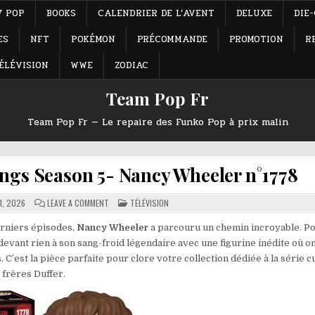
Y POP
BOOKS
CALENDRIER DE L’AVENT
DELUXE
DIE
ES
NFT
POKÉMON
PRÉCOMMANDE
PROMOTION
R
ÉLÉVISION
WWE
ZODIAC
Team Pop Fr
Team Pop Fr — Le repaire des Funko Pop à prix malin
ngs Season 5- Nancy Wheeler n°1778
ON
POSTED
1, 2026
LEAVE A COMMENT
TÉLÉVISION
FUNKO
IN
POP
TV
derniers épisodes,
Nancy Wheeler
a parcouru un chemin incroyable. Po
STRANGER
devant rien à son sang-froid légendaire avec une figurine inédite où on
THINGS
SEASON
 C’est la pièce parfaite pour clore votre collection dédiée à la série c
5-
NANCY
frères Duffer.
WHEELER
N°1778