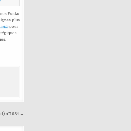
e
ines Funko
eignes plus
ania
pour
atégiques
ues.
ed) n°1684 →