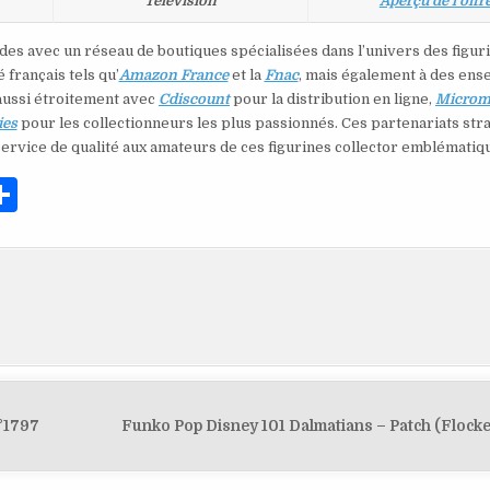
Télévision
Aperçu de l’offr
des avec un réseau de boutiques spécialisées dans l’univers des figur
français tels qu’
Amazon France
et la
Fnac
, mais également à des ens
 aussi étroitement avec
Cdiscount
pour la distribution en ligne,
Microm
ies
pour les collectionneurs les plus passionnés. Ces partenariats str
service de qualité aux amateurs de ces figurines collector emblématiq
P
ar
ta
g
er
°1797
Funko Pop Disney 101 Dalmatians – Patch (Flock