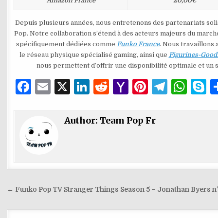
Amazon France
20,00€
Depuis plusieurs années, nous entretenons des partenariats soli
Pop. Notre collaboration s’étend à des acteurs majeurs du marché 
spécifiquement dédiées comme
Funko France
. Nous travaillons
le réseau physique spécialisé gaming, ainsi que
Figurines-Good
nous permettent d’offrir une disponibilité optimale et un 
F
E
X
Li
R
Y
Pi
T
W
S
a
m
n
e
a
n
el
h
k
c
ai
k
d
h
te
e
at
y
Author:
Team Pop Fr
e
l
e
di
o
re
g
s
p
b
dI
t
o
st
ra
A
e
o
n
M
m
p
o
ai
p
Navigation
← Funko Pop TV Stranger Things Season 5 – Jonathan Byers n
k
l
de
l’article