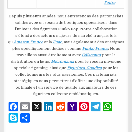
l’offre
Depuis plusieurs années, nous entretenons des partenariats
solides avec un réseau de boutiques spécialisées dans
l’univers des figurines Funko Pop. Notre collaboration
s’étend à des acteurs majeurs du marché français tels
qu’
Amazon France
et la
Fnac
, mais également à des enseignes
plus spécifiquement dédiées comme
Funko France
. Nous
travaillons aussi étroitement avec
Cdiscount
pour la
distribution en ligne,
Micromania
pour le réseau physique
spécialisé gaming, ainsi que
Figurines-Goodies
pour les
collectionneurs les plus passionnés. Ces partenariats
stratégiques nous permettent d’offrir une disponibilité
optimale et un service de qualité aux amateurs de ces
figurines collector emblématiques.
F
E
X
Li
R
Y
Pi
T
W
a
m
n
e
a
n
el
h
S
P
c
ai
k
d
h
te
e
at
k
ar