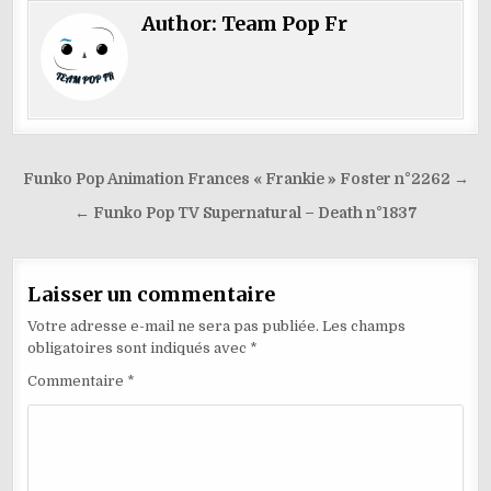
e
l
e
di
o
re
g
s
y
ta
Author:
Team Pop Fr
b
dI
t
o
st
ra
A
p
g
o
n
M
m
p
e
er
o
ai
p
k
l
Navigation
Funko Pop Animation Frances « Frankie » Foster n°2262 →
de
← Funko Pop TV Supernatural – Death n°1837
l’article
Laisser un commentaire
Votre adresse e-mail ne sera pas publiée.
Les champs
obligatoires sont indiqués avec
*
Commentaire
*