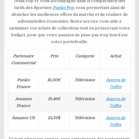
Team Pop Fr vous accompagne dans la comparaison des
tarifs des figurines
Funko Pop
, vous permettant ainsi de
dénicher les meilleures offres du marché et de réaliser de
substantielles économies. Notre service vous aide à
optimiser vos achats de collections tout en préservant votre
budget, pour que votre passion ne pèse pas trop lourd sur
votre portefeuille.
Partenaire
Prix
Catégorie
Achat
Commercial
Funko
16,00€
Télévision
Aperçu de
France
l’offre
Amazon
19,46€
Télévision
Aperçu de
France
l’offre
Amazon US
21,33$
Télévision
Aperçu de
l’offre
Depuis plusieurs années, nous entretenons des partenariats