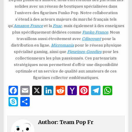
solides avec un réseau de boutiques spécialisées dans
l’univers des figurines Funko Pop. Notre collaboration
s’étend à des acteurs majeurs du marché français tels
qu’
Amazon France
et la
Fnac
, mais également à des enseignes
plus spécifiquement dédiées comme
Funko France
. Nous
travaillons aussi étroitement avec
Cdiscount
pour la
distribution en ligne,
Micromania
pour le réseau physique
spécialisé gaming, ainsi que
Figurines-Goodies
pour les
collectionneurs les plus passionnés. Ces partenariats
stratégiques nous permettent d’offrir une disponibilité
optimale et un service de qualité aux amateurs de ces
figurines collector emblématiques.
F
E
X
Li
R
Y
Pi
T
W
a
m
n
e
a
n
el
h
S
P
c
ai
k
d
h
te
e
at
k
ar
e
l
e
di
o
re
g
s
y
ta
Author:
Team Pop Fr
b
dI
t
o
st
ra
A
p
g