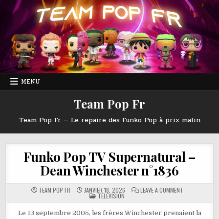
Skip
to
content
MENU
Team Pop Fr
Team Pop Fr — Le repaire des Funko Pop à prix malin
Funko Pop TV Supernatural –
Dean Winchester n°1836
ON
TEAM POP FR
JANVIER 18, 2026
LEAVE A COMMENT
POSTED
FUNKO
TÉLÉVISION
IN
POP
TV
SUPERNATURA
Le 13 septembre 2005, les frères Winchester prenaient la
–