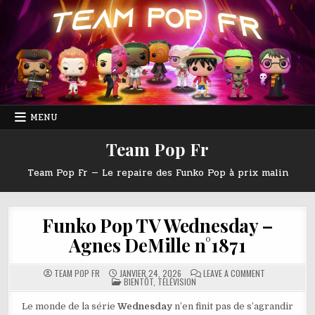
Skip
to
content
MENU
Team Pop Fr
Team Pop Fr — Le repaire des Funko Pop à prix malin
Funko Pop TV Wednesday –
Agnes DeMille n°1871
ON
TEAM POP FR
JANVIER 24, 2026
LEAVE A COMMENT
POSTED
FUNKO
BIENTÔT
,
TÉLÉVISION
IN
POP
TV
WEDNESDAY
Le monde de la série
Wednesday
n’en finit pas de s’agrandir
–