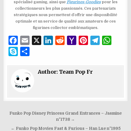
spécialisé gaming, ainsi que
Figurines-Goodies
pour les
collectionneurs les plus passionnés. Ces partenariats
stratégiques nous permettent d’offrir une disponibilité
optimale et un service de qualité aux amateurs de ces
figurines collector emblématiques.
F
E
X
Li
R
Y
Pi
T
W
a
m
n
e
a
n
el
h
S
P
c
ai
k
d
h
te
e
at
k
ar
e
l
e
di
o
re
g
s
y
ta
Author:
Team Pop Fr
b
dI
t
o
st
ra
A
p
g
o
n
M
m
p
e
er
o
ai
p
k
l
Navigation
Funko Pop Disney Princess Grand Entrances – Jasmine
de
n°1738 →
l’article
← Funko Pop Movies Fast & Furious – Han Lue n°1995