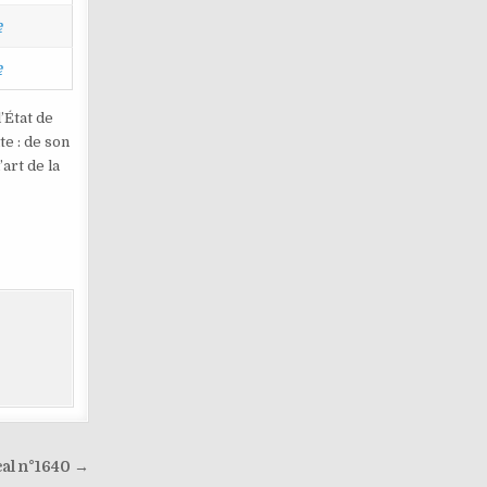
e
e
’État de
te : de son
art de la
cal n°1640 →