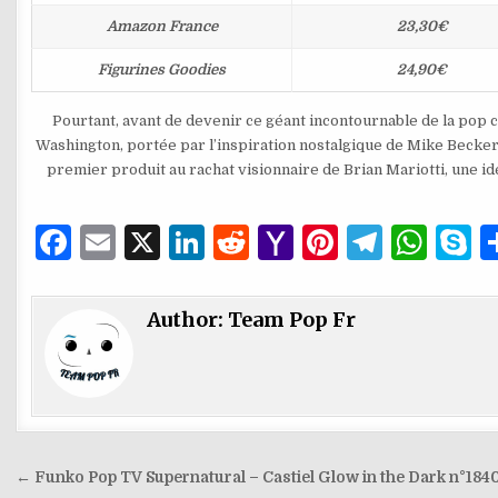
Amazon France
23,30€
Figurines Goodies
24,90€
Pourtant, avant de devenir ce géant incontournable de la pop c
Washington, portée par l’inspiration nostalgique de Mike Becker. 
premier produit au rachat visionnaire de Brian Mariotti, une i
F
E
X
Li
R
Y
Pi
T
W
S
a
m
n
e
a
n
el
h
k
c
ai
k
d
h
te
e
at
y
Author:
Team Pop Fr
e
l
e
di
o
re
g
s
p
b
dI
t
o
st
ra
A
e
o
n
M
m
p
o
ai
p
Navigation
← Funko Pop TV Supernatural – Castiel Glow in the Dark n°184
k
l