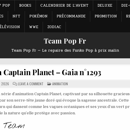
Y POP
BOOKS
CALENDRIER DE L’AVENT
DELUXE
DIE
ES
NFT
POKÉMON
PRÉCOMMANDE
PROMOTION
R
ÉLÉVISION
WWE
ZODIAC
Team Pop Fr
Team Pop Fr — Le repaire des Funko Pop à prix malin
Captain Planet – Gaia n°1293
ON
POSTED
, 2026
LEAVE A COMMENT
ANIMATION
FUNKO
IN
POP
ANIMATION
érie d’animation Captain Planet, captivant par sa silhouette gracieu
CAPTAIN
par son serre-tête jaune doré qui évoque la sagesse ancestrale. Cette
PLANET
–
burn qui dansent comme les vagues océaniques et ses yeux d’un vert pr
GAIA
N°1293
 de la nature qu’elle protège avec passion.