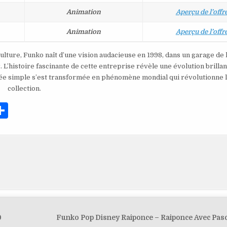
Animation
Aperçu de l’offr
Animation
Aperçu de l’offr
ulture, Funko naît d’une vision audacieuse en 1998, dans un garage de l
L’histoire fascinante de cette entreprise révèle une évolution brillan
dée simple s’est transformée en phénomène mondial qui révolutionne l’
collection.
P
ar
ta
g
er
0
Funko Pop Disney Raiponce – Raiponce Avec Pas