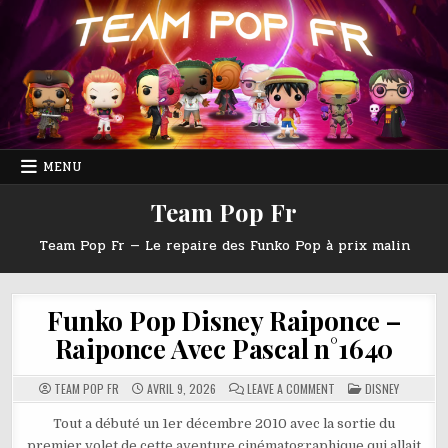
Skip
to
content
MENU
Team Pop Fr
Team Pop Fr — Le repaire des Funko Pop à prix malin
Funko Pop Disney Raiponce –
Raiponce Avec Pascal n°1640
ON
POSTED
TEAM POP FR
AVRIL 9, 2026
LEAVE A COMMENT
DISNEY
FUNKO
IN
POP
DISNEY
Tout a débuté un 1er décembre 2010 avec la sortie du
RAIPONCE
premier volet de cette aventure cinématographique qui allait
–