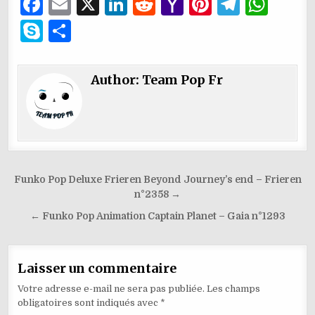
F
E
X
Li
R
Y
Pi
T
W
a
m
n
e
a
n
el
h
S
P
c
ai
k
d
h
te
e
at
k
ar
e
l
e
di
o
re
g
s
y
ta
Author:
Team Pop Fr
b
dI
t
o
st
ra
A
p
g
o
n
M
m
p
e
er
o
ai
p
k
l
Navigation
Funko Pop Deluxe Frieren Beyond Journey’s end – Frieren
de
n°2358 →
l’article
← Funko Pop Animation Captain Planet – Gaia n°1293
Laisser un commentaire
Votre adresse e-mail ne sera pas publiée.
Les champs
obligatoires sont indiqués avec
*