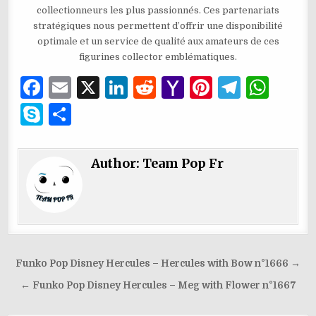
collectionneurs les plus passionnés. Ces partenariats
stratégiques nous permettent d’offrir une disponibilité
optimale et un service de qualité aux amateurs de ces
figurines collector emblématiques.
F
E
X
Li
R
Y
Pi
T
W
a
m
n
e
a
n
el
h
S
P
c
ai
k
d
h
te
e
at
k
ar
e
l
e
di
o
re
g
s
y
ta
Author:
Team Pop Fr
b
dI
t
o
st
ra
A
p
g
o
n
M
m
p
e
er
o
ai
p
k
l
Navigation
Funko Pop Disney Hercules – Hercules with Bow n°1666 →
de
← Funko Pop Disney Hercules – Meg with Flower n°1667
l’article