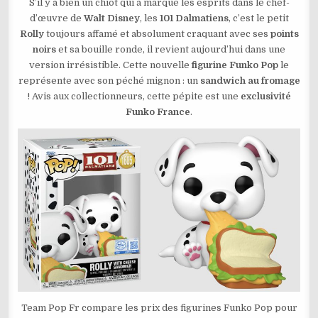
DISNEY
S’il y a bien un chiot qui a marqué les esprits dans le chef-
101
d’œuvre de
Walt Disney
, les
101 Dalmatiens
, c’est le petit
DALMATIENS
–
Rolly
toujours affamé et absolument craquant avec ses
points
ROLLY
SANDWICH
noirs
et sa bouille ronde, il revient aujourd’hui dans une
N°1685
version irrésistible. Cette nouvelle
figurine Funko Pop
le
représente avec son péché mignon : un
sandwich au fromage
! Avis aux collectionneurs, cette pépite est une
exclusivité
Funko France
.
Team Pop Fr compare les prix des figurines Funko Pop pour