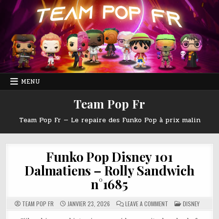
Skip
to
content
MENU
Team Pop Fr
Team Pop Fr — Le repaire des Funko Pop à prix malin
Funko Pop Disney 101
Dalmatiens – Rolly Sandwich
n°1685
ON
POSTED
TEAM POP FR
JANVIER 23, 2026
LEAVE A COMMENT
DISNEY
FUNKO
IN
POP