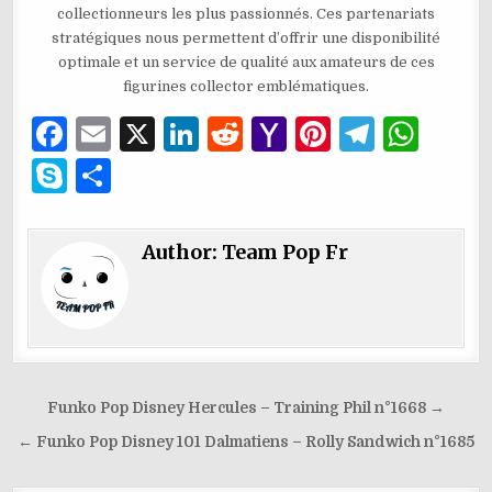
collectionneurs les plus passionnés. Ces partenariats
stratégiques nous permettent d’offrir une disponibilité
optimale et un service de qualité aux amateurs de ces
figurines collector emblématiques.
F
E
X
Li
R
Y
Pi
T
W
a
m
n
e
a
n
el
h
S
P
c
ai
k
d
h
te
e
at
k
ar
e
l
e
di
o
re
g
s
y
ta
Author:
Team Pop Fr
b
dI
t
o
st
ra
A
p
g
o
n
M
m
p
e
er
o
ai
p
k
l
Navigation
Funko Pop Disney Hercules – Training Phil n°1668 →
de
← Funko Pop Disney 101 Dalmatiens – Rolly Sandwich n°1685
l’article