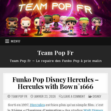
Skip
to
content
MENU
Team Pop Fr
Team Pop Fr — Le repaire des Funko Pop à prix malin
Funko Pop Disney Hercules –
Hercules with Bow n°1666
ON
POSTED
TEAM POP FR
JANVIER 23, 2026
LEAVE A COMMENT
DISNEY
FUNKO
IN
POP
DISNEY
Sorti en 1997,
Hercules
est bien plus qu’un simple film : c’est
HERCULES
le
35ème « Classique d’animation »
des studios
Walt Disney
.
–