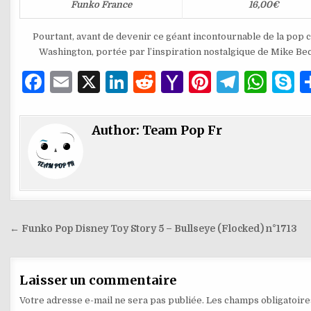
Funko France
16,00€
Pourtant, avant de devenir ce géant incontournable de la pop c
Washington, portée par l’inspiration nostalgique de Mike Beck
F
E
X
Li
R
Y
Pi
T
W
S
a
m
n
e
a
n
el
h
k
c
ai
k
d
h
te
e
at
y
Author:
Team Pop Fr
e
l
e
di
o
re
g
s
p
b
dI
t
o
st
ra
A
e
o
n
M
m
p
o
ai
p
Navigation
← Funko Pop Disney Toy Story 5 – Bullseye (Flocked) n°1713
k
l
de
l’article
Laisser un commentaire
Votre adresse e-mail ne sera pas publiée.
Les champs obligatoire