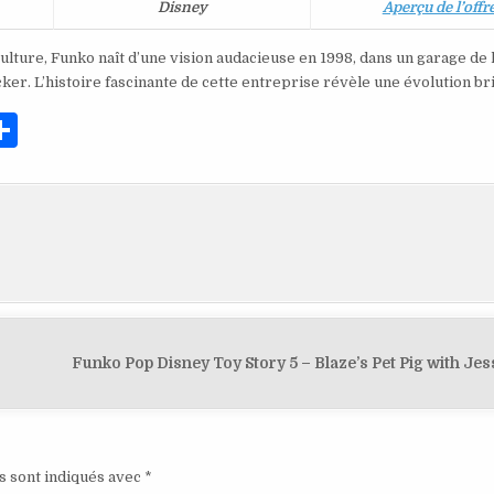
Disney
Aperçu de l’offr
ulture, Funko naît d’une vision audacieuse en 1998, dans un garage de l
er. L’histoire fascinante de cette entreprise révèle une évolution bri
P
ar
ta
g
er
Funko Pop Disney Toy Story 5 – Blaze’s Pet Pig with Jes
s sont indiqués avec
*