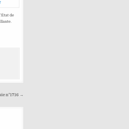
e
’État de
llante.
sie n°1716 →