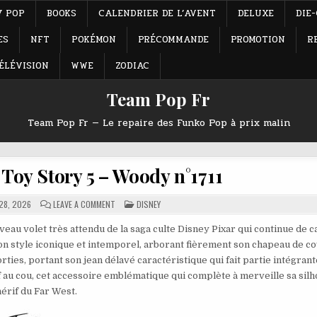
Y POP
BOOKS
CALENDRIER DE L’AVENT
DELUXE
DIE
ES
NFT
POKÉMON
PRÉCOMMANDE
PROMOTION
R
ÉLÉVISION
WWE
ZODIAC
Team Pop Fr
Team Pop Fr — Le repaire des Funko Pop à prix malin
Toy Story 5 – Woody n°1711
ON
POSTED
28, 2026
LEAVE A COMMENT
DISNEY
FUNKO
IN
POP
DISNEY
au volet très attendu de la saga culte Disney Pixar qui continue de c
TOY
à son style iconique et intemporel, arborant fièrement son chapeau de 
STORY
5
ties, portant son jean délavé caractéristique qui fait partie intégrant
–
WOODY
f au cou, cet accessoire emblématique qui complète à merveille sa sil
N°1711
érif du Far West.