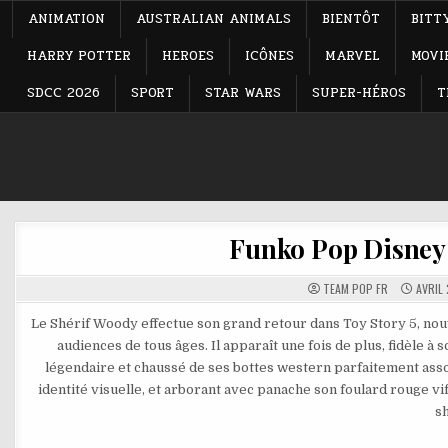
ANIMATION
AUSTRALIAN ANIMALS
BIENTÔT
BITT
HARRY POTTER
HEROES
ICÔNES
MARVEL
MOVI
SDCC 2026
SPORT
STAR WARS
SUPER-HÉROS
T
Funko Pop Disney 
TEAM POP FR
AVRIL 
Le Shérif Woody effectue son grand retour dans Toy Story 5, nouve
audiences de tous âges. Il apparaît une fois de plus, fidèle 
légendaire et chaussé de ses bottes western parfaitement assor
identité visuelle, et arborant avec panache son foulard rouge vi
sh