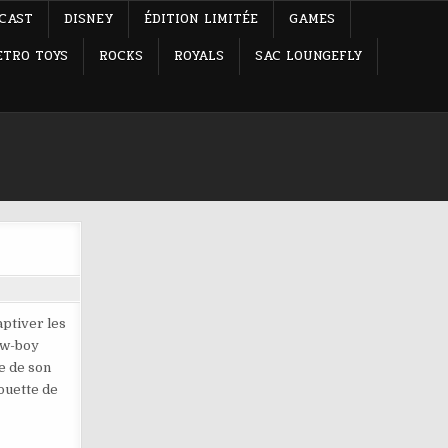
-CAST
DISNEY
ÉDITION LIMITÉE
GAMES
ETRO TOYS
ROCKS
ROYALS
SAC LOUNGEFLY
aptiver les
cow-boy
e de son
houette de