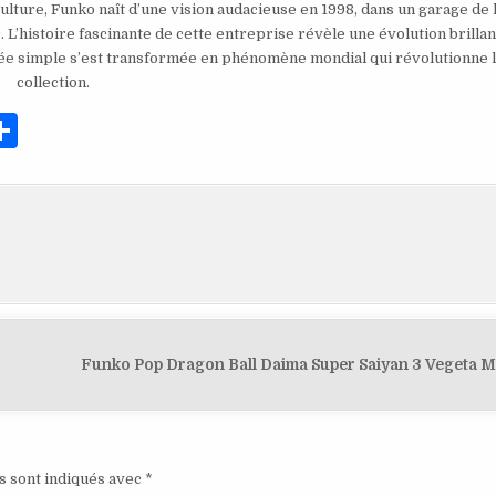
ulture, Funko naît d’une vision audacieuse en 1998, dans un garage de l
L’histoire fascinante de cette entreprise révèle une évolution brillan
dée simple s’est transformée en phénomène mondial qui révolutionne l’
collection.
P
ar
ta
g
er
Funko Pop Dragon Ball Daima Super Saiyan 3 Vegeta M
s sont indiqués avec
*