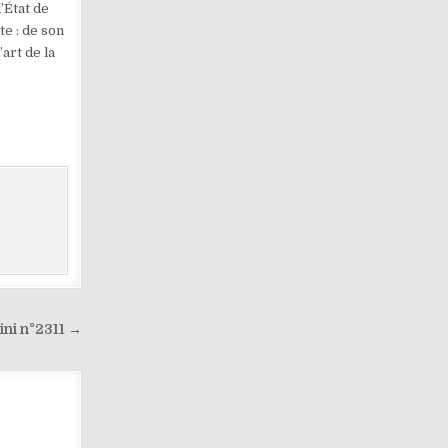
’État de
te : de son
art de la
ini n°2311 →