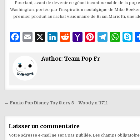
Pourtant, avant de devenir ce géant incontournable de la pop c
Washington, portée par l’inspiration nostalgique de Mike Becker. 
premier produit au rachat visionnaire de Brian Mariotti, une i
F
E
X
Li
R
Y
Pi
T
W
S
a
m
n
e
a
n
el
h
k
c
ai
k
d
h
te
e
at
y
Author:
Team Pop Fr
e
l
e
di
o
re
g
s
p
b
dI
t
o
st
ra
A
e
o
n
M
m
p
o
ai
p
Navigation
← Funko Pop Disney Toy Story 5 – Woody n°1711
k
l
de
l’article
Laisser un commentaire
Votre adresse e-mail ne sera pas publiée.
Les champs obligatoire