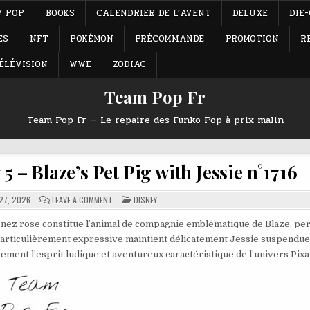
Y POP
BOOKS
CALENDRIER DE L’AVENT
DELUXE
DIE
ES
NFT
POKÉMON
PRÉCOMMANDE
PROMOTION
R
ÉLÉVISION
WWE
ZODIAC
Team Pop Fr
Team Pop Fr — Le repaire des Funko Pop à prix malin
 – Blaze’s Pet Pig with Jessie n°1716
ON
POSTED
27, 2026
LEAVE A COMMENT
DISNEY
FUNKO
IN
POP
DISNEY
au nez rose constitue l’animal de compagnie emblématique de Blaze, p
TOY
 particulièrement expressive maintient délicatement Jessie suspendue
STORY
5
ment l’esprit ludique et aventureux caractéristique de l’univers Pixa
–
BLAZE’S
PET
PIG
WITH
JESSIE
N°1716