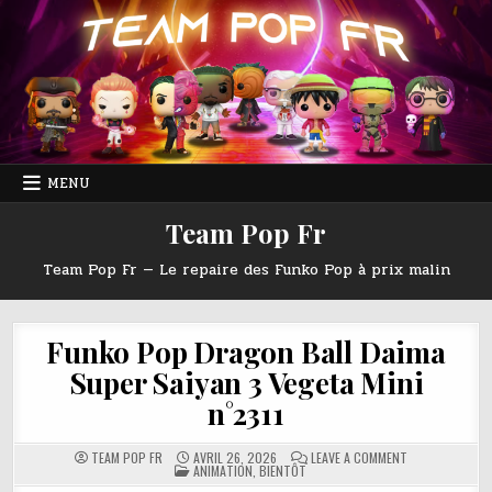
Skip
to
content
MENU
Team Pop Fr
Team Pop Fr — Le repaire des Funko Pop à prix malin
Funko Pop Dragon Ball Daima
Super Saiyan 3 Vegeta Mini
n°2311
ON
TEAM POP FR
AVRIL 26, 2026
LEAVE A COMMENT
POSTED
FUNKO
ANIMATION
,
BIENTÔT
IN
POP