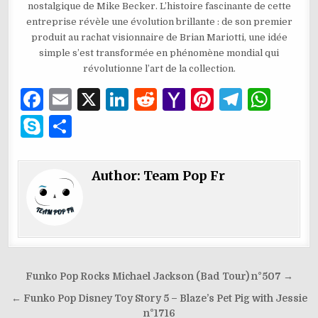
nostalgique de Mike Becker. L’histoire fascinante de cette
entreprise révèle une évolution brillante : de son premier
produit au rachat visionnaire de Brian Mariotti, une idée
simple s’est transformée en phénomène mondial qui
révolutionne l’art de la collection.
F
E
X
Li
R
Y
Pi
T
W
a
m
n
e
a
n
el
h
S
P
c
ai
k
d
h
te
e
at
k
ar
e
l
e
di
o
re
g
s
y
ta
Author:
Team Pop Fr
b
dI
t
o
st
ra
A
p
g
o
n
M
m
p
e
er
o
ai
p
k
l
Navigation
Funko Pop Rocks Michael Jackson (Bad Tour) n°507 →
de
← Funko Pop Disney Toy Story 5 – Blaze’s Pet Pig with Jessie
l’article
n°1716