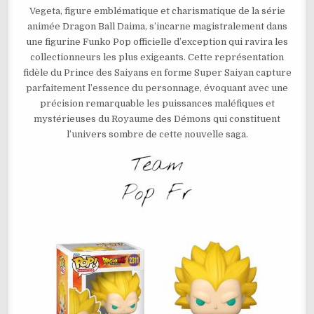
DRAGON
BALL
Vegeta, figure emblématique et charismatique de la série
DAIMA
animée Dragon Ball Daima, s’incarne magistralement dans
SUPER
SAIYAN
une figurine Funko Pop officielle d’exception qui ravira les
3
VEGETA
collectionneurs les plus exigeants. Cette représentation
MINI
N°2311
fidèle du Prince des Saiyans en forme Super Saiyan capture
parfaitement l’essence du personnage, évoquant avec une
précision remarquable les puissances maléfiques et
mystérieuses du Royaume des Démons qui constituent
l’univers sombre de cette nouvelle saga.